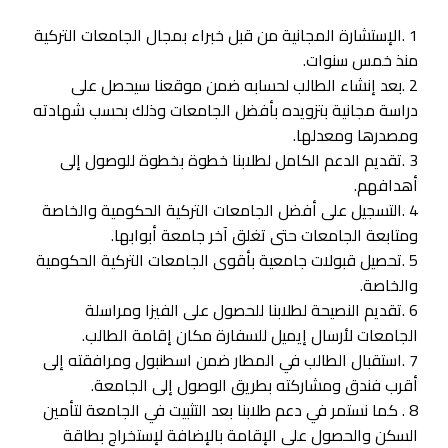
1 .الإستشارة المجانية من قبل خبراء بمجال الجامعات التركية
منذ خمس سنوات.
2 .بعد إنشاء الطالب لحسابه ضمن موقعنا سيحصل على
دراسة مجانية بتزويده بأفضل الجامعات وذلك بحسب شهادته
ومصدرها ومعدلها.
3 .تقديم الدعم الكامل لطلابنا خطوة بخطوة للوصول إلى
أهدافهم.
4 .التسجيل على أفضل الجامعات التركية الحكومية والخاصة
ومتابعة الجامعات حتى تغلق آخر جامعة أبوابها.
5 .تحصيل قبولات جامعية بأقوى الجامعات التركية الحكومية
والخاصة.
6 .تقديم النصيحة لطلابنا للحصول على الفيزا ومراسلة
الجامعات لأرسال إيميل للسفارة مكان إقامة الطالب.
7 .استقبال الطالب في المطار ضمن اسطنبول ومرافقته إلى
أقرب فندق ومشاركته بطريق الوصول إلى الجامعة.
8 . كما نستمر في دعم طلابنا بعد التثبيت في الجامعة لتأمين
السكن والحصول على الإقامة بالإضافة لإستخراج بطاقة