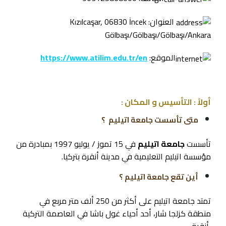
العنوان: Kızılcaşar, 06830 İncek
Gölbaşı/Gölbaşı/Gölbaşı/Ankara
الموقع:
https://www.atilim.edu.tr/en
أولاً : التأسيس و المكان :
متى تأسست جامعة اتيليم ؟
تأسست
جامعة اتيليم
في 15 تموز / يوليو 1997 بمبادرة من
مؤسسة اتيليم التعليمية في مدينة أنقرة بتركيا.
أين تقع جامعة اتيليم ؟
تمتد جامعة اتيليم على أكثر من 250 ألف متر مربع في
منطقة كزلجا شار، أحد أحياء غول باشا في العاصمة التركية