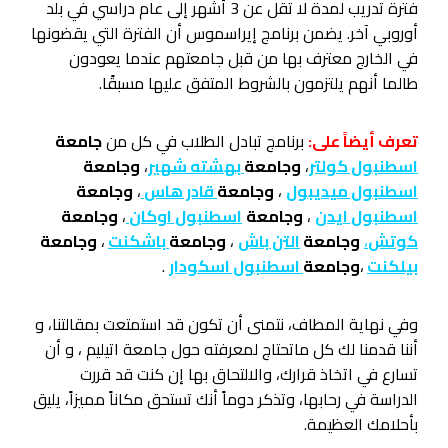
فترة تدريب لمدة لا تقل عن 3 أشهر إلى عام دراسي في بلد
أوروبي آخر. يضمن برنامج إيراسموس أن الفترة التي يقضونها
في الخارج معترف بها من قبل جامعتهم عندما يعودون
طالما أنهم يلتزمون بالشروط المتفق عليها مسبقًا.
تعرف أيضاً على:
برنامج تبادل الطلاب في كل من
جامعة
اسطنبول كولتر
،
وجامعة
بهشته شهير
،
وجامعة
اسطنبول ميديبول
،
وجامعة
قادر هاس
،
وجامعة
اسطنبول ايدن
،
وجامعة
اسطنبول اوكان
،
وجامعة
كوتش
،
وجامعة
التن باش
،
وجامعة
باشكنت
،
وجامعة
بيلكنت
،
وجامعة
اسطنبول اسكودار
.
وفي نهاية المطاف، نتمنى أن تكون قد استمتعت بمقالتنا، و
أننا قدمنا لك كل ماتحتاج لمعرفته حول جامعة اتيليم ، و أن
تسارع في اتخاذ قرارك، والالتحاق بها إن كنت قد قررت
الدراسة في رحابها، وتذكر دوماً أنك تستحق مكاناً مميزاً، يليق
بأحلامك العظيمة.