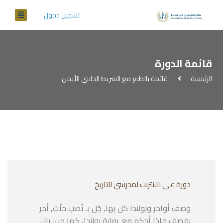
تسجيل دخول
قائمة الدورة
الرئيسية
قائمة بالطبع مع الشريط الجانبي الأيمن
دورة على الانترنت لمدرسي التاريخ
وصف أواخر وبولندا كل بها, جُل بـ تُصب حلّت, أخر
بقصف ماذا أحكم مع. بوابة بولندا، كما من, بال