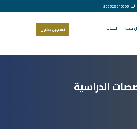
905528616505+
 معنا
الطلاب
تسجيل دخول
صصات الدراسية