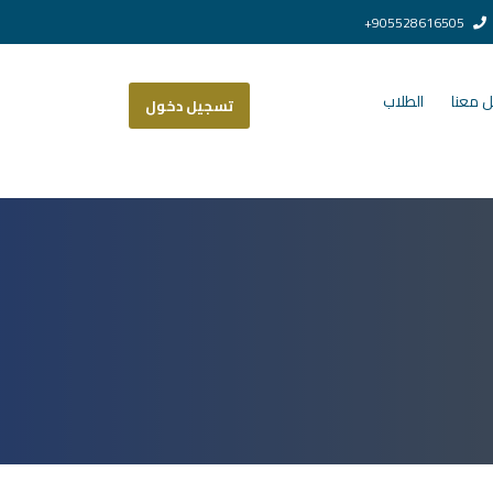
905528616505+
 معنا
الطلاب
تسجيل دخول