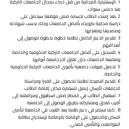
1 .الإستشارة المجانية من قبل خبراء بمجال الجامعات التركية
منذ خمس سنوات.
2 .بعد إنشاء الطالب لحسابه ضمن موقعنا سيحصل على
دراسة مجانية بتزويده بأفضل الجامعات وذلك بحسب شهادته
ومصدرها ومعدلها.
3 .تقديم الدعم الكامل لطلابنا خطوة بخطوة للوصول إلى
أهدافهم.
4 .التسجيل على أفضل الجامعات التركية الحكومية والخاصة
ومتابعة الجامعات حتى تغلق آخر جامعة أبوابها.
5 .تحصيل قبولات جامعية بأقوى الجامعات التركية الحكومية
والخاصة.
6 .تقديم النصيحة لطلابنا للحصول على الفيزا ومراسلة
الجامعات لأرسال إيميل للسفارة مكان إقامة الطالب.
7 .استقبال الطالب في المطار ضمن اسطنبول ومرافقته إلى
أقرب فندق ومشاركته بطريق الوصول إلى الجامعة.
8 . كما نستمر في دعم طلابنا بعد التثبيت في الجامعة لتأمين
السكن والحصول على الإقامة بالإضافة لإستخراج بطاقة
المواصلات والتأمين الصحي.