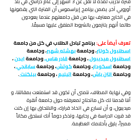
فترة تدريب لمدة لا تقل عن 3 أشهر إلى عام دراسي في بلد
أوروبي آخر. يضمن برنامج إيراسموس أن الفترة التي يقضونها
في الخارج معترف بها من قبل جامعتهم عندما يعودون
طالما أنهم يلتزمون بالشروط المتفق عليها مسبقًا.
تعرف أيضاً على:
برنامج تبادل الطلاب في كل من جامعة
اسطنبول كولتر
، وجامعة
بهشته شهير
، وجامعة
اسطنبول ميديبول
، وجامعة
قادر هاس
،
وجامعة
ايدن
،
وجامعة
اسكودار
، وجامعة
كوتش
، وجامعة
سابانجي
،
وجامعة
التن باش
، وجامعة
اتيليم
، وجامعة
بيلكنت
.
وفي نهاية المطاف، نتمنى أن تكون قد استمتعت بمقالتنا، و
أننا قدمنا لك كل ماتحتاج لمعرفته حول جامعة أنقرة
ميديبول، و أن تسارع في اتخاذ قرارك، والالتحاق بها إن كنت
قد قررت الدراسة في رحابها، وتذكر دوماً أنك تستحق مكاناً
مميزاً، يليق بأحلامك العظيمة.