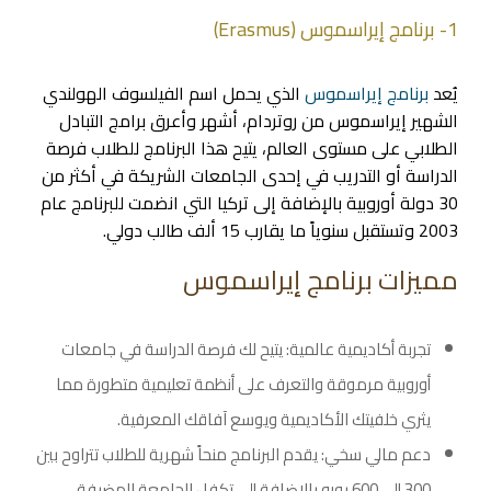
1- برنامج إيراسموس (Erasmus)
يُعد
برنامج إيراسموس
الذي يحمل اسم الفيلسوف الهولندي
الشهير إيراسموس من روتردام، أشهر وأعرق برامج التبادل
الطلابي على مستوى العالم، يتيح هذا البرنامج للطلاب فرصة
الدراسة أو التدريب في إحدى الجامعات الشريكة في أكثر من
30 دولة أوروبية بالإضافة إلى تركيا التي انضمت للبرنامج عام
2003 وتستقبل سنوياً ما يقارب 15 ألف طالب دولي.
مميزات برنامج إيراسموس
تجربة أكاديمية عالمية: يتيح لك فرصة الدراسة في جامعات
أوروبية مرموقة والتعرف على أنظمة تعليمية متطورة مما
يثري خلفيتك الأكاديمية ويوسع آفاقك المعرفية.
دعم مالي سخي: يقدم البرنامج منحاً شهرية للطلاب تتراوح بين
300 إلى 600 يورو بالإضافة إلى تكفل الجامعة المضيفة