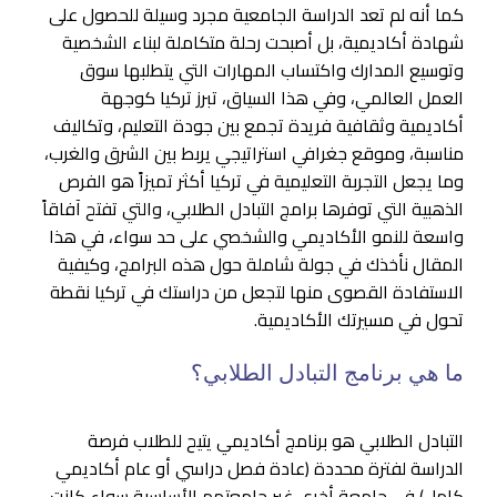
كما أنه لم تعد الدراسة الجامعية مجرد وسيلة للحصول على
شهادة أكاديمية، بل أصبحت رحلة متكاملة لبناء الشخصية
وتوسيع المدارك واكتساب المهارات التي يتطلبها سوق
العمل العالمي، وفي هذا السياق، تبرز تركيا كوجهة
أكاديمية وثقافية فريدة تجمع بين جودة التعليم، وتكاليف
مناسبة، وموقع جغرافي استراتيجي يربط بين الشرق والغرب،
وما يجعل التجربة التعليمية في تركيا أكثر تميزاً هو الفرص
الذهبية التي توفرها برامج التبادل الطلابي، والتي تفتح آفاقاً
واسعة للنمو الأكاديمي والشخصي على حد سواء، في هذا
المقال نأخذك في جولة شاملة حول هذه البرامج، وكيفية
الاستفادة القصوى منها لتجعل من دراستك في تركيا نقطة
تحول في مسيرتك الأكاديمية.
ما هي برنامج التبادل الطلابي؟
التبادل الطلابي هو برنامج أكاديمي يتيح للطلاب فرصة
الدراسة لفترة محددة (عادة فصل دراسي أو عام أكاديمي
كامل) في جامعة أخرى غير جامعتهم الأساسية سواء كانت