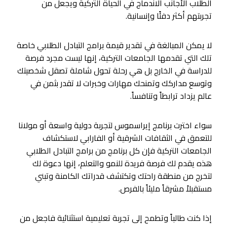
الطلاب الأجانب الاندماج في الحياة التركية ويجعل من
تجربتهم أكثر دفئًا وإنسانية.
لا يمكن المبالغة في تقدير قيمة برامج التبادل الطلابي خاصة
تلك التي تقدمها الجامعات التركية، إنها ليست مجرد فرصة
للدراسة في الخارج بل هي رحلة تحول شاملة تصقل شخصيتك
وتوسع مداركك وتمنحك مهارات وخبرات لا تقدر بثمن في
عالم يزداد ترابطاً وتنافساً.
سواء اخترت برنامج إيراسموس لتجربة دولية واسعة أو مولانا
للتعمق في الثقافات الشرقية أو الفارابي لاستكشاف
الجامعات التركية فإن كل برنامج من برامج التبادل الطلابي
هذه يقدم لك فرصة فريدة للنمو والتعلم، إنها دعوة لك
لتخرج من منطقة راحتك وتكتشف قدراتك الكامنة وتبني
مستقبلاً مشرقاً مليئاً بالفرص.
إذا كنت طالباً وتطمح إلى تجربة تعليمية استثنائية فاجعل من