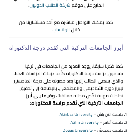
الخارج على موقع
شركة الطلاب الدوليين
،
كما يمكنك التواصل مباشرة مع أحد مستشارينا من
خلال
الواتساب
أبرز الجامعات التركية التي تُقدم درجة الدكتوراه
كما ذكرنا سابقًا، يوجد العديد من الجامعات في تركيا
يقدمون دراسة درجة الدكتوراه كأحد درجات الدراسات العليا،
والذي يسعى الطالب إليها بعد حصوله على درجة الماجستير
لإبراز دوره الأكاديمي والمجتمعي، بالإضافة إلى تحقيق
نجاحات مهنية تخُص مجاله مستقبلاً،
وفيما يلي أبرز
الجامعات التركية التي تُقدم دراسة الدكتوراه؛
جامعة التن باش –
Altinbas University
جامعة أتيليم –
Atilim University
جامعة دوغوش –
Dogus University