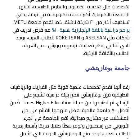
تخصصات مثل هندسة الكمبيوتر والعلوم الطبيعية، تشتهر
الجامعة بالتكنوبارك أكبر حديقة تكنولوجية في تركيا، والتي
تستضيف أكثر من ٢٠٠ شركة ناشئة، كما تقدم جامعة METU
برامج دراسية باللغة الإنجليزية بنسبة ١٠٠%
مع فرص تدريب في
شركات مثل ASELSAN و ROKETSAN للطلاب العرب، يوجد
نادي ثقافي ينظم فعاليات ترفيهية وورش عمل لتعريف
الطلاب بالثقافة التركية.
جامعة بوغازيتشي
رغم أنها تقدم تخصصات علمية قوية مثل الفيزياء والرياضيات
التطبيقية فإن بوغازيتشي تتميز ببيئة دراسية تشجع على
الإبداع، تم تصنيفها من مجلة Times Higher Education ضمن
أفضل ٨٠٠ جامعة عالمية بفضل منهجها القائم على حل
المشكلات عبر مشاريع ميدانية، تقع الجامعة في الجزء
الأوروبي من إسطنبول وتوفر سكنًا طلابيًا مريحًا بأسعار رمزية
للطلاب العرب، توجد منح البوجازيتشي الدولية التي تشمل