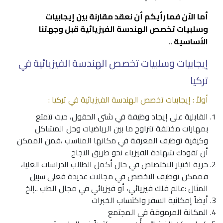
أما الاّن فما رأيكم أن نعقد مقارنة بين إيجابيات
وسلبيات تخصص الهندسة الفيزيائية قبل وجهتنا
الأساسية ..
إيجابيات وسلبيات تخصص الهندسة الفيزيائية في
تركيا
أولاً : إيجابيات تخصص الهندسة الفيزيائية في تركيا :
القابلية على إيجاد وظيفة في شتى الحقول، حيث تتمتع
بمهارات مختلفة تتراوح ما بين الرياضيات وحل المشاكل
وكيفية توظيف المعرفة في مكانها المناسب ،فمن الممكن
أن تقودك شهادة الفيزياء نحو طريق النجاح
حرية اختيار الاختصاص في حال أكمل الطالب الدراسات العليا،
فممكن توظيف التخصص في مجالات عديدة فعلى سبيل
المثال :
عالم فلك فيزيائي
، أو فيزيائي في مجال الطب ..إلخ
أيضاً إمكانية السفر واكتساب الخبرات
المكانة المرموقة في المجتمع