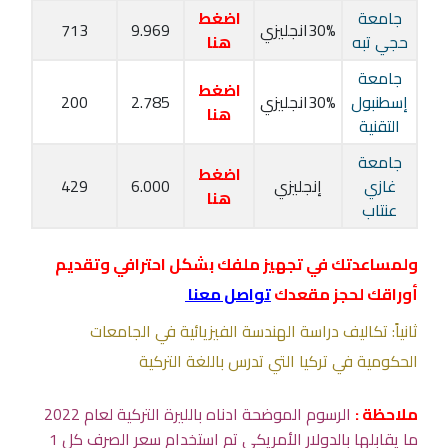
جامعة
اضغط
30%انجليزي
9.969
713
حجي تبه
هنا
جامعة
اضغط
إسطنبول
30%انجليزي
2.785
200
هنا
التقنية
جامعة
اضغط
غازي
إنجليزي
6.000
429
هنا
عنتاب
ولمساعدتك في تجهيز ملفك بشكل احترافي وتقديم
أوراقك لحجز مقعدك
تواصل معنا
ثانياً: تكاليف دراسة الهندسة الفيزيائية في الجامعات
الحكومية في تركيا التي تدرس باللغة التركية
ملاحظة :
الرسوم الموضحة ادناه بالليرة التركية لعام 2022
ما يقابلها بالدولار الأمريكي تم استخدام سعر الصرف كل 1