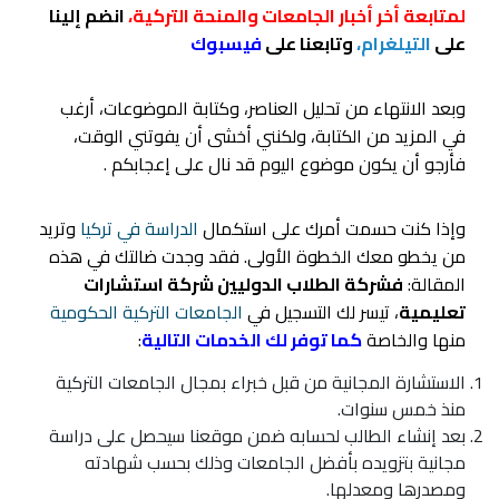
لمتابعة أخر أخبار الجامعات والمنحة التركية،
انضم إلينا
على
التيلغرام،
وتابعنا على
فيسبوك
وبعد الانتهاء من تحليل العناصر، وكتابة الموضوعات، أرغب
في المزيد من الكتابة، ولكنني أخشى أن يفوتني الوقت،
فأرجو أن يكون موضوع اليوم قد نال على إعجابكم .
وإذا كنت حسمت أمرك على استكمال
الدراسة في تركيا
وتريد
من يخطو معك الخطوة الأولى. فقد وجدت ضالتك في هذه
المقالة:
فشركة الطلاب الدوليين شركة استشارات
تعليمية
، تيسر لك التسجيل في
الجامعات التركية الحكومية
منها والخاصة
كما توفر لك الخدمات التالية
:
الاستشارة المجانية من قبل خبراء بمجال الجامعات التركية
منذ خمس سنوات.
بعد إنشاء الطالب لحسابه ضمن موقعنا سيحصل على دراسة
مجانية بتزويده بأفضل الجامعات وذلك بحسب شهادته
ومصدرها ومعدلها.