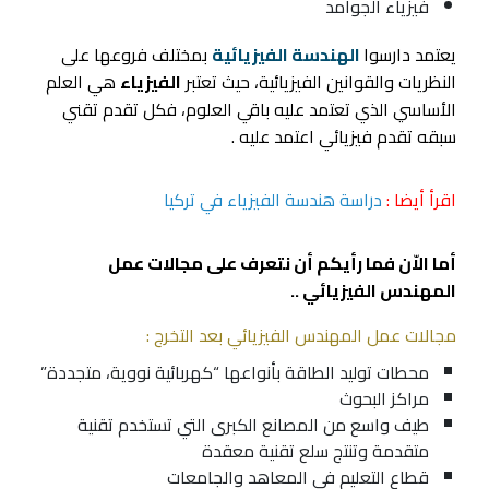
فيزياء الجوامد
يعتمد دارسوا
الهندسة الفيزيائية
بمختلف فروعها على
النظريات والقوانين الفيزيائية، حيث تعتبر
الفيزياء
هي العلم
الأساسي الذي تعتمد عليه باقي العلوم، فكل تقدم تقني
سبقه تقدم فيزيائي اعتمد عليه .
اقرأ أيضا :
دراسة هندسة الفيزياء في تركيا
أما الاّن فما رأيكم أن نتعرف على مجالات عمل
المهندس الفيزيائي ..
مجالات عمل المهندس الفيزيائي بعد التخرج :
محطات توليد الطاقة بأنواعها “كهربائية نووية، متجددة”
مراكز البحوث
طيف واسع من المصانع الكبرى التي تستخدم تقنية
متقدمة وتنتج سلع تقنية معقدة
قطاع التعليم في المعاهد و
الجامعات