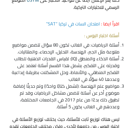
الرسمي للاختبارات التركية.
اقرأ ايضا :
امتحان السات في تركيا “SAT”
أسئلة اختبار اليوس :
أسئلة الرياضيات: في الغالب تكون 80 سؤال تتضمن مواضيع
متنوعة مثل الجبر، الهندسة، التحليل، الإحصاء، والمتتاليات.
أسئلة الذكاء والمنطق (IQ): لقياس القدرات الذهنية للطالب
وقدرته على التفكير، يشمل هذا القسم أسئلة تعتمد على
التفكير المنطقي، والأنماط، وحل المشكلات بطريقة إبداعية
وعددها 40 سؤلًا في الغالب
مواضيع
علم الهندسة
:(تشمل كتابًا واحدًا) وتم حديثًا إضافة
موضوع أخر عن أسئلة تتضمن مشاكل الرياضيات وقد تم
تطبيق ذلك بدءًا من عام 2017 في الجامعات المختلفة،
وعددهم في الغالب يكون 5 أسئلة.
ليس هناك توزيع ثابت للأسئلة، حيث يختلف توزيع الأسئلة في
اختبار اليوس من جامعة لأخرى، ولكن مختلف الجامعات تقدم