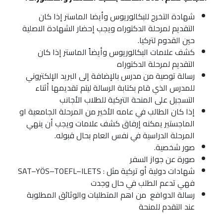
شهادة التخرج للبكالوريوس وأيضا الماستر إذا كان
التقديم لمرحلة الدكتوراه ويجب إحضار الشهادة الاصلية
حين القدوم لتركيا.
كشف علامات البكالوريوس وأيضاً الماستر إذا كان
التقديم لمرحلة الدكتوراه
رسالة توصية من مدرس بالإضافة إلى البريد الإلكتروني
للمدرس الذي قام بكتابة الرسالة ليتم تقديمها أثناء
التسجيل على المنحة التركية للطلاب الأجانب
إذا كان الطالب في عامه الأخير من المرحلة الجامعية او
الماجستير يمكنه إرفاق كشف علامات ويجب أن ينهي
المرحلة الدراسية في نفس العام بحال قبوله.
صور شخصية.
صورة عن جواز السفر
شهادات دولية أو تركية مثل :
ILETS
–
TOEFL
–
YÖS
–
SAT
فهي تدعم الطلب في حال وجدت
رسالة الدوافع
من اهم المتطلبات والوثائق المطلوبة
عند التقدم للمنحة