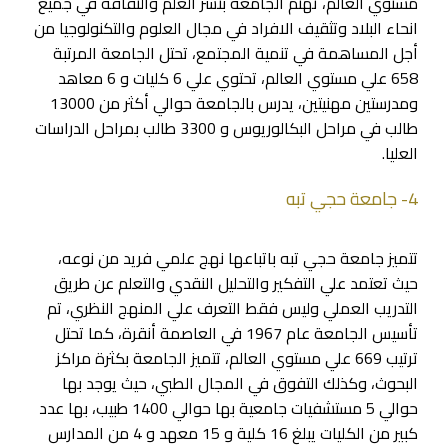
مستوي العالم، تهتم الجامعة بنشر العلم والثقافة في جميع
انحاء البلاد وتثقيف الافراد في مجال العلوم والتكنولوجيا من
أجل المساهمة في تنمية المجتمع، تحتل الجامعة المرتبة
658 علي مستوي العالم، تحتوي علي 6 كليات و 6 معاهد
ومدرستين مهنيتين، يدرس بالجامعة حوالي أكثر من 13000
طالب في مراحل البكالوريوس و 3300 طالب بمراحل الدراسات
العليا.
4- جامعة حجي تبه
تتميز جامعة حجي تبه باتباعها نهج علمي فريد من نوعه،
حيث تعتمد علي التفكير والتحليل النقدي والتعلم عن طريق
التدريب العملي وليس فقط التعرف علي المنهج النظري، تم
تأسيس الجامعة عام 1967 في العاصمة أنقرة، كما تحتل
ترتيب 669 علي مستوي العالم، تتميز الجامعة بكثرة مراكز
البحوث، وكذلك التفوق في المجال الطبي، حيث يوجد بها
حوالي 5 مستشفيات جامعية بها حوالي 1400 طبيب، بها عدد
كبير من الكليات يبلغ 16 كلية و 15 معهد و 4 من المدارس