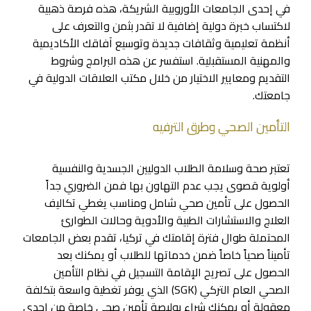
في إحدى الجامعات الأوروبية الشريكة، هذه فرصة ذهبية
لاكتساب خبرة دولية إضافية لا تقدر بثمن والتعرف على
أنظمة تعليمية وثقافات جديدة وتوسيع آفاقك الأكاديمية
والمهنية المستقبلية. استفسر عن هذه البرامج وشروط
التقديم ومعايير الاختيار من خلال مكتب العلاقات الدولية في
جامعتك.
التأمين الصحي وطرق الترفيه
تعتبر صحة وسلامة الطلاب الدوليين الجسدية والنفسية
أولوية قصوى يجب عدم التهاون بها فمن الضروري جداً
الحصول على تأمين صحي شامل ومناسب يغطي تكاليف
العلاج والاستشارات الطبية والأدوية وحالات الطوارئ
المحتملة طوال فترة إقامتك في تركيا، تقدم بعض الجامعات
تأميناً صحياً خاصاً ضمن خدماتها للطلاب أو يمكنك بعد
الحصول على تصريح الإقامة التسجيل في نظام التأمين
الصحي العام التركي (SGK) الذي يوفر تغطية واسعة بتكلفة
معقولة أو يمكنك شراء بوليصة تأمين صحي خاصة من إحدى