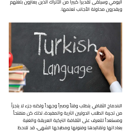
اليومي وسيلقى تقديراً كبيراً من الأتراك الذين يعتزون بلغتهم
ويقدرون محاولة الأجانب تعلمها.
الاندماج الثقافي يتطلب وقتاً وصبراً وجهداً ولكنه جزء لا يتجزأ
من تجربة الطلاب الدوليين الثرية والمفيدة، لذلك كن منفتحاً
ومستعداً للتعرف على الثقافة التركية العريقة والغنية
بعاداتها وتقاليدها وفنونها ومطبخها الشهي، قد تلاحظ