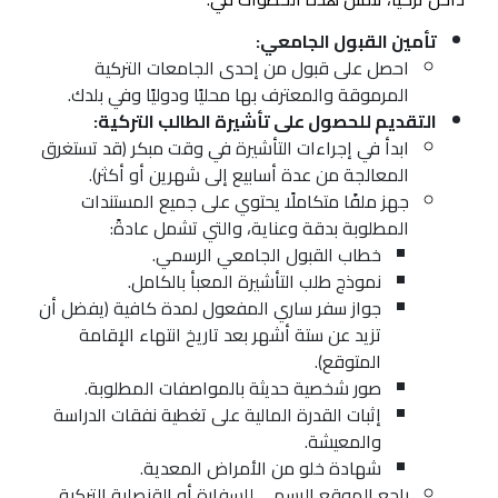
تأمين القبول الجامعي:
احصل على قبول من إحدى
الجامعات التركية
المرموقة والمعترف بها محليًا ودوليًا وفي بلدك.
التقديم للحصول على تأشيرة الطالب التركية:
ابدأ في إجراءات التأشيرة في وقت مبكر (قد تستغرق
المعالجة من عدة أسابيع إلى شهرين أو أكثر).
جهز ملفًا متكاملًا يحتوي على جميع المستندات
المطلوبة بدقة وعناية، والتي تشمل عادةً:
خطاب القبول الجامعي الرسمي.
نموذج طلب التأشيرة المعبأ بالكامل.
جواز سفر ساري المفعول لمدة كافية (يفضل أن
تزيد عن ستة أشهر بعد تاريخ انتهاء الإقامة
المتوقع).
صور شخصية حديثة بالمواصفات المطلوبة.
إثبات القدرة المالية على تغطية نفقات الدراسة
والمعيشة.
شهادة خلو من الأمراض المعدية.
راجع الموقع الرسمي للسفارة أو القنصلية التركية