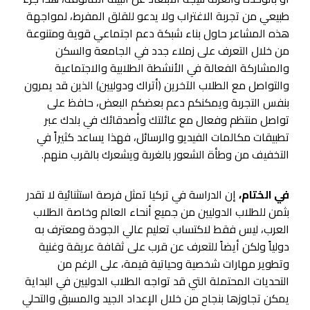
طبيعي من تجربة الاغتراب ولا يدعو للقلق المفرط، لمواجهة
هذه المشاعر حاول بناء شبكة دعم اجتماعي قوية ومتنوعة
من خلال التعرف على زملاء جدد في الجامعة والسكن
والمشاركة الفعالة في الأنشطة الطلابية والاجتماعية
والتواصل مع الطلاب الآخرين (أتراك ودوليين) الذين قد يمرون
بنفس التجربة ويمكنكم دعم بعضكم البعض، حافظ على
تواصل منتظم وفعال مع عائلتك وأصدقائك في بلدك عبر
تطبيقات مكالمات الفيديو والرسائل، فهذا يساعد كثيراً في
التخفيف من وطأة الشعور بالغربة ويشعرك بالقرب منهم.
في الختام،
إن الدراسة في تركيا تمثل فرصة استثنائية لا تقدر
بثمن للطلاب الدوليين من جميع أنحاء العالم وخاصة الطلاب
العرب، ليس فقط لاكتساب تعليم عالي الجودة ومعترف به
دولياً ولكن أيضاً للتعرف عن قرب على ثقافة عريقة وغنية
وتطوير مهارات شخصية وحياتية قيمة، على الرغم من
التحديات المحتملة التي قد تواجه الطلاب الدوليين في البداية
يمكن تجاوزها بنجاح من خلال الإعداد الجيد والمسبق والتحلي