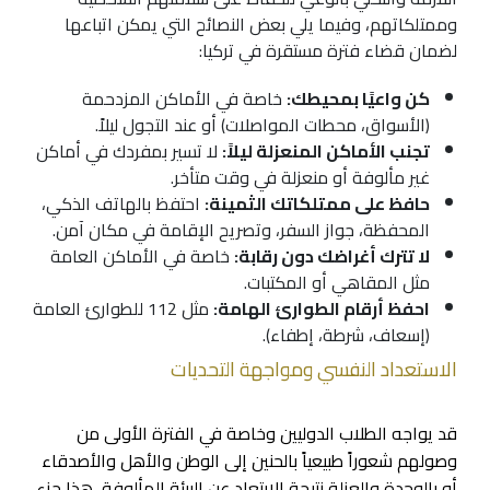
وممتلكاتهم، وفيما يلي بعض النصائح التي يمكن اتباعها
لضمان قضاء فترة مستقرة في تركيا:
كن واعيًا بمحيطك:
خاصة في الأماكن المزدحمة
(الأسواق، محطات المواصلات) أو عند التجول ليلاً.
تجنب الأماكن المنعزلة ليلاً:
لا تسير بمفردك في أماكن
غير مألوفة أو منعزلة في وقت متأخر.
حافظ على ممتلكاتك الثمينة:
احتفظ بالهاتف الذكي،
المحفظة، جواز السفر، وتصريح الإقامة في مكان آمن.
لا تترك أغراضك دون رقابة:
خاصة في الأماكن العامة
مثل المقاهي أو المكتبات.
احفظ أرقام الطوارئ الهامة:
مثل 112 للطوارئ العامة
(إسعاف، شرطة، إطفاء).
الاستعداد النفسي ومواجهة التحديات
قد يواجه الطلاب الدوليين وخاصة في الفترة الأولى من
وصولهم شعوراً طبيعياً بالحنين إلى الوطن والأهل والأصدقاء
أو بالوحدة والعزلة نتيجة الابتعاد عن البيئة المألوفة، هذا جزء