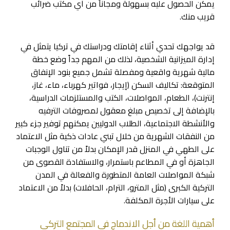
يمكن الحصول عليه بسهولة ومجاناً من أي مكتب ضرائب
قريب منك.
قد يواجهك تحدي أثناء إقامتك ودراستك في تركيا يتمثل في
إدارة الميزانية الشخصية، لذلك من المهم جداً وضع خطة
مالية شهرية واقعية ومفصلة تشمل جميع بنود الإنفاق
المتوقعة: تكاليف السكن (إيجار، فواتير كهرباء، ماء، غاز،
إنترنت)، الطعام، المواصلات، الكتب والمستلزمات الدراسية،
بالإضافة إلى تخصيص مبلغ معقول لمصروفات الترفيه
والأنشطة الاجتماعية، الطلاب الدوليين يمكنهم توفير جزء كبير
من النفقات الشهرية من خلال تبني عادات ذكية مثل الاعتماد
على الطهي في المنزل قدر الإمكان بدلاً من تناول الوجبات
الجاهزة أو في المطاعم باستمرار، والاستفادة القصوى من
شبكة المواصلات العامة المتطورة والفعالة في المدن
التركية الكبرى (مثل المترو، الترام، الحافلات) بدلاً من الاعتماد
على سيارات الأجرة المكلفة.
أهمية اللغة من أجل الاندماج في المجتمع التركي