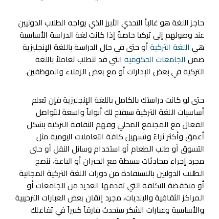
حاجز اللغة هو غالباً التحدي الأبرز الذي يواجه الطلاب الدوليين
عند وصولهم إلى تركيا خاصةً إذا كانت لغة الدراسة الأساسية
هي
اللغة التركية
أو حتى في حال الدراسة باللغة الإنجليزية
ضمن
الجامعات الحكومية
التي قد تتطلب تعاملاً باللغة
التركية في بعض الإدارات أو مع بعض الزملاء والموظفين.
حتى لو كانت دراستك بالكامل باللغة الإنجليزية فإن تعلم
أساسيات اللغة التركية سيفتح لك أبواباً واسعة للتواصل
الفعال مع المجتمع المحلي وفهم الثقافة التركية بشكل
أعمق وأكثر ثراءً وتسهيل كافة التعاملات اليومية مثل
التسوق أو طلب الطعام أو استخدام وسائل النقل أو حتى
مجرد إجراء محادثات بسيطة مع الجيران أو الباعة، ننصح
الطلاب الدوليين بالاستفادة من دورات اللغة التركية المجانية
أو منخفضة التكلفة التي تقدمها العديد من الجامعات أو
المراكز الثقافية والبلديات، مجرد إتقان بعض العبارات الترحيبية
والأساسية وعبارات الشكر ستحدث فارقاً كبيراً في تفاعلك