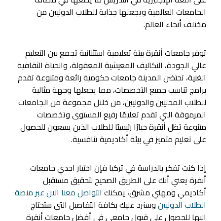
الجامعات العالمية ويجعلها جذابة للطلاب الدوليين من
مختلف أنحاء العالم.
توفر
جامعات أنقرة
بيئة تعليمية استثنائية تجمع بين التعليم
عالي الجودة، التكاليف المعيشية المعقولة، والحياة الثقافية
الغنية، تحتضن المدينة جامعات حكومية رائعة ومتنوعة تقدم
برامج تناسب جميع التخصصات، مما يجعلها وجهة مثالية
للطلاب المحليين والدوليين، من خلال مجموعة من الجامعات
المرموقة التي تقدم تعليمًا رفيع المستوى وتخصصات
متنوعة تظل أنقرة خيارًا رئيسيًا للطلاب الذين يسعون للحصول
على تعليم متميز في بيئة أكاديمية تنافسية.
إذا كنت تفكر بالدراسة في تركيا فإن اختيار احدي
جامعات
أنقرة
يعني أنك على الطريق الصحيح لتحقيق مستقبل
أكاديمي ومهني مشرق، يمكنك
التواصل معنا الان عبر منصة
الطلاب الدوليين
وسنرد عليك بكافة التفاصيل التي ستحتاج
اليها للحصول علي قبول جامعي في أفضل
جامعات أنقرة