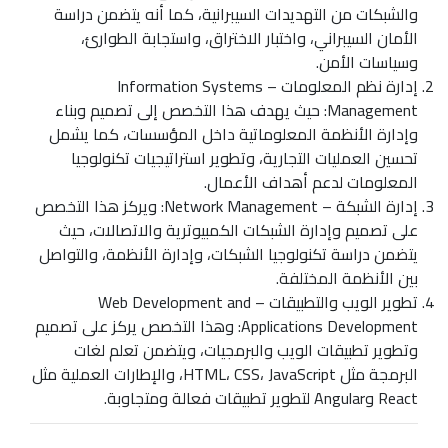
والشبكات من التهديدات السيبرانية، كما أنه يتضمن دراسة
الأمان السيبراني، واختبار الاختراق، واستجابة الطوارئ،
وسياسات الأمن.
إدارة نظم المعلومات – Information Systems
Management: حيث يهدف هذا التخصص إلى تصميم وبناء
وإدارة الأنظمة المعلوماتية داخل المؤسسات، كما يشمل
تحسين العمليات التجارية، وتطوير استراتيجيات تكنولوجيا
المعلومات لدعم أهداف الأعمال.
إدارة الشبكة – Network Management: ويركز هذا التخصص
على تصميم وإدارة الشبكات الكمبيوترية والاتصالات، حيث
يتضمن دراسة تكنولوجيا الشبكات، وإدارة الأنظمة، والتواصل
بين الأنظمة المختلفة.
تطوير الويب والتطبيقات – Web Development and
Applications Development: وهذا التخصص يركز على تصميم
وتطوير تطبيقات الويب والبرمجيات، ويتضمن تعلم لغات
البرمجة مثل HTML، CSS، JavaScript، والإطارات العملية مثل
React وAngular لتطوير تطبيقات فعالة ومتجاوبة.