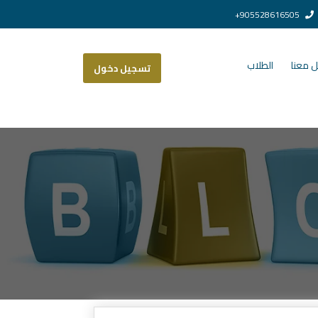
905528616505+
 معنا
الطلاب
تسجيل دخول