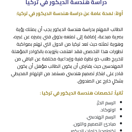
دراسة هندسة الديكور في تركيا
أولاً: لمحة عامة عن دراسة هندسة الديكور في تركيا:
الطالب المهتم بدراسة هندسة الديكور يجب أن يمتلك رؤية
بصرية مبدعة، إضافة إلى تمتعه بذوق فني يميزه عن غيره،
وهوية تمثله حيث تعد تركيا من الدول التي تهتم بمواكبة
تطورات هذا التخصص فقد اهتمت بتزويده بالكوادر المؤهلة
لتخريج طلاب ذو نظرة فنية وإبداعية مختلفة عن الباقي من
المهندسين حيث يفترض أن يكون الطالب مؤهل أن يكون
قادر على ابتكار تصميم هندسي مستمد من الإلهام المحيطي
بشكلٍ خارج عن الصندوق.
ثانياً: تخصصات هندسة الديكور في تركيا :
الرسم الحرّ.
اوتوكاد.
الرسم الهندسي.
مبادئ التصميم واللون.
تكنولوجيا خامات الديكور.