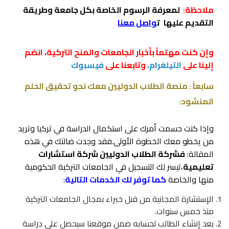
ملاحظة:
لمعرفة الرسوم الخاصة بكل جامعة وطريقة
التقديم عليها
ت
واصل معنا
وإن كنت مهتماً بأخبار الجامعات والمنح التركية، انضم
إلينا على
التيلغرام،
وتابعنا على
فيسبوك
سابعاً : منصة الطلاب الدوليين معك نحو تحقيق الحلم
المنشود:
وإذا كنت حسمت أمرك على استكمال الدراسة في تركيا وتريد
من يخطو معك الخطوة الأولى.فقد وجدت ضالتك في هذه
المقالة:
فشركة الطلاب الدوليين شركة استشارات
تعليمية
،تيسر لك التسجيل في الجامعات التركية الحكومية
منها والخاصة
كما توفر لك الخدمات التالية
:
الإستشارة المجانية من قبل خبراء بمجال الجامعات التركية
منذ خمس سنوات.
بعد إنشاء الطالب لحسابه ضمن موقعنا سيحصل على دراسة