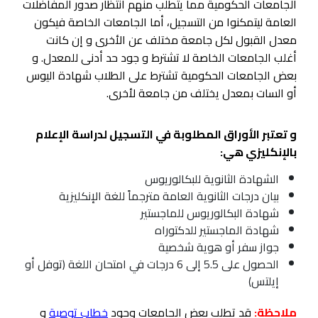
الجامعات الحكومية مما يتطلب منهم انتظار صدور المفاضلات
العامة ليتمكنوا من التسجيل، أما الجامعات الخاصة فيكون
معدل القبول لكل جامعة مختلف عن الأخرى و إن كانت
أغلب الجامعات الخاصة لا تشترط و جود حد أدنى للمعدل. و
بعض الجامعات الحكومية تشترط على الطلاب شهادة اليوس
أو السات بمعدل يختلف من جامعة لأخرى.
و تعتبر الأوراق المطلوبة في التسجيل لدراسة الإعلام
بالإنكليزي هي:
الشهادة الثانوية للبكالوريوس
بيان درجات الثانوية العامة مترجماً للغة الإنكليزية
شهادة البكالوريوس للماجستير
شهادة الماجستير للدكتوراه
جواز سفر أو هوية شخصية
الحصول على 5.5 إلى 6 درجات في امتحان اللغة (توفل أو
إيلتس)
ملاحظة:
قد تطلب بعض الجامعات وجود
خطاب توصية
و