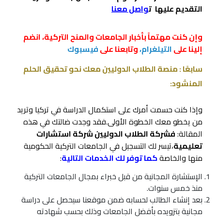
التقديم عليها
ت
واصل معنا
وإن كنت مهتماً بأخبار الجامعات والمنح التركية، انضم
إلينا على
التيلغرام،
وتابعنا على
فيسبوك
سابعًا : منصة الطلاب الدوليين معك نحو تحقيق الحلم
المنشود:
وإذا كنت حسمت أمرك على استكمال الدراسة في تركيا وتريد
من يخطو معك الخطوة الأولى.فقد وجدت ضالتك في هذه
المقالة:
فشركة الطلاب الدوليين شركة استشارات
تعليمية
،تيسر لك التسجيل في الجامعات التركية الحكومية
منها والخاصة
كما توفر لك الخدمات التالية
:
الإستشارة المجانية من قبل خبراء بمجال الجامعات التركية
منذ خمس سنوات.
بعد إنشاء الطالب لحسابه ضمن موقعنا سيحصل على دراسة
مجانية بتزويده بأفضل الجامعات وذلك بحسب شهادته