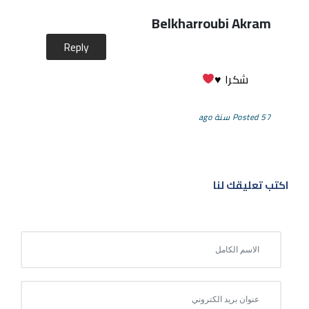
Belkharroubi Akram
Reply
شكرا
♥️
Posted 57 سنة ago
اكتب تعليقك لنا