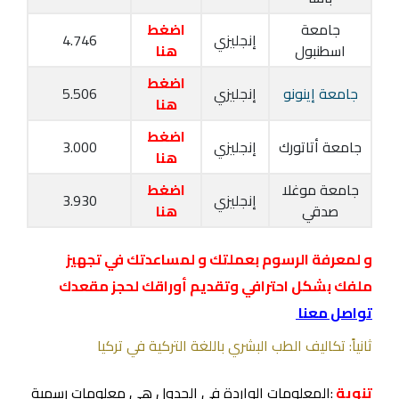
جامعة
اضغط
إنجليزي
4.746
اسطنبول
هنا
اضغط
جامعة إينونو
إنجليزي
5.506
هنا
اضغط
جامعة أتاتورك
إنجليزي
3.000
هنا
جامعة موغلا
اضغط
إنجليزي
3.930
صدقي
هنا
و لمعرفة الرسوم بعملتك و لمساعدتك في تجهيز
ملفك بشكل احترافي وتقديم أوراقك لحجز مقعدك
تواصل معنا
ثانياً: تكاليف الطب البشري باللغة التركية في تركيا
تنوية
:المعلومات الواردة في الجدول هي معلومات رسمية