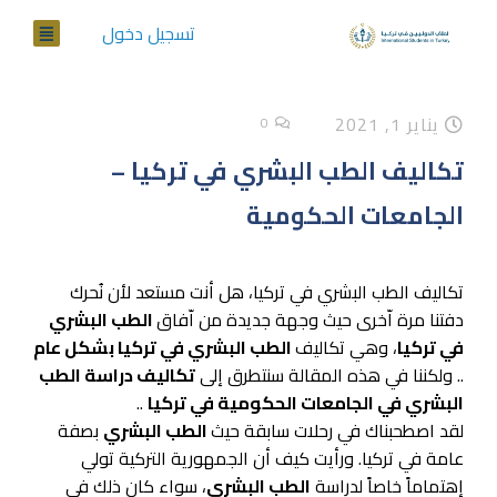
تسجيل دخول
يناير 1, 2021
0
تكاليف الطب البشري في تركيا –
الجامعات الحكومية
تكاليف الطب البشري في تركيا، هل أنت مستعد لأن نُحرك
دفتنا مرة اّخرى حيث وجهة جديدة من اّفاق
الطب البشري
في تركيا
، وهي تكاليف
الطب البشري في تركيا بشكل عام
.. ولكننا في هذه المقالة سنتطرق إلى
تكاليف دراسة الطب
البشري في الجامعات الحكومية في تركيا
..
لقد اصطحبناك في رحلات سابقة حيث
الطب البشري
بصفة
عامة في تركيا. ورأيت كيف أن الجمهورية التركية تولي
إهتماماً خاصاً لدراسة
الطب البشري
، سواء كان ذلك في