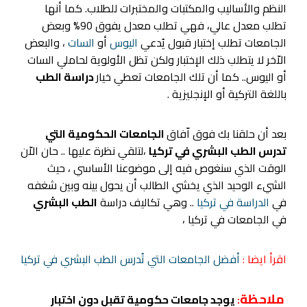
النظم والأساليب والمكتبات والمختبرات للطلاب. كما أنها
تطلب معدل عالي، فهي تطلب معدل يفوق 90% وبعض
الجامعات تطلب إختبار قبول يُدعي
اليوس
أو
السات
، والبعض
الاّخر لا يتطلب ذلك الإختبار ولكن تظل الأولوية لحاملي السات
أو اليوس.. كما أن تلك الجامعات تعطي خيار
دراسة الطب
باللغة التركية أو الإنجليزية .
بعد أن حلقنا بك فوق اّفاق
الجامعات الحكومية التي
تدرس الطب البشري في تركيا
،لتلقي نظرة عليها .. حان الاّن
الوقت الذي سنغوص فيه إلى موضوعنا الأساسي ، حيث
الشيء الوحيد الذي يخشي الطالب أن يحول بينه وبين شغفه
في
الدراسة في تركيا
.. وهي تكاليف دراسة
الطب البشري
في الجامعات في تركيا ،
اقرأ ايضا :
أفضل الجامعات التي تُدرس الطب البشري في تركيا
ملاحظة
:
يوجد جامعات حكومية تقبل دون اختبار