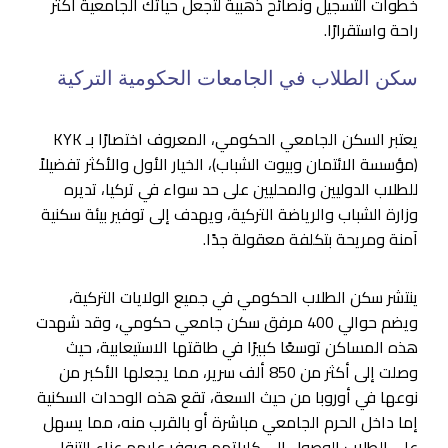
خطوات التسجيل ونصائح ذهبية لتجعل حياتك الجامعية أكثر
راحة واستقرارًا.
سكن الطلاب في الجامعات الحكومية التركية
يعتبر السكن الجامعي الحكومي، المعروف اختصارًا بـ KYK
(مؤسسة الائتمان وبيوت الشباب)، الخيار الأول والأكثر تفضيلاً
للطلاب الدوليين والمحليين على حد سواء في تركيا، تديره
وزارة الشباب والرياضة التركية، ويهدف إلى توفير بيئة سكنية
آمنة ومريحة بتكلفة معقولة جدًا.
ينتشر سكن الطلاب الحكومي في جميع الولايات التركية،
ويضم حوالي 400 مرفق سكن جامعي حكومي، وقد شهدت
هذه المساكن توسعًا كبيرًا في طاقتها الاستيعابية، حيث
وصلت إلى أكثر من 850 ألف سرير، مما يجعلها الأكبر من
نوعها في أوروبا من حيث السعة، تقع هذه الوحدات السكنية
إما داخل الحرم الجامعي مباشرة أو بالقرب منه، مما يسهل
على الطلاب الوصول إلى كلياتهم ويوفر عليهم عناء التنقل.