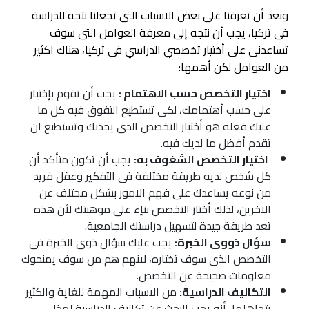
وبعد أن تعرفنا على بعض الاسباب التى تجعلنا نتجه للدراسة
فى تركيا، يجب أن نتجه إلى معرفة العوامل التى سوف
تساعدنى على أختيار تخصصي الدراسي فى تركيا، هناك اكثير
من العوامل لكن أهمها:
اختيار التخصص حسب الاهتمام :
يجب أن تقوم بإختيار
على حسب أهتمامك، لكى تستطيع التفوق فيه كل ما
عليك فعله هو أختيار التخصص الذى يجذبك وتستطيع ان
تقدم أفضل ما لديك فيه.
اختيار التخصص الشغوف به:
يجب أن تكون متأكد أن
كل شخص لديه طريقة مختلفة فى التفكير وعقل فريد
من نوعه يساعدك على فهم الامور بشكل مختلف عن
الاخرين، لذلك أختار التخصص بناٍء على موهبتك لأن هذه
تعد طريقة جيدة لتسهيل دراستك الجامعية.
سؤال ذووى الخبرة:
يجب عليك سؤال ذوى الخبرة فى
التخصص الذى سوف تختاره، لانهم هم من سوف يمنحوك
معلومات صحيحة عن التخصص.
التكاليف الدراسية:
من الاسباب المهمة للغاية والكثير
يتجاهلها، أنه يجب البحث عن تكاليف الدراسية لهذا