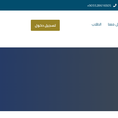
905528616505+
 معنا
الطلاب
تسجيل دخول