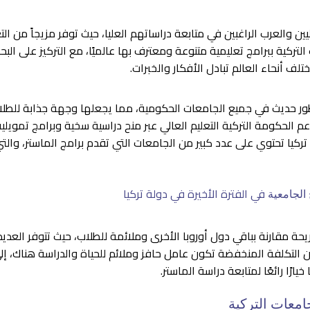
ين والعرب الراغبين في متابعة دراساتهم العليا، حيث توفر مزيجاً من الت
 التركية ببرامج تعليمية متنوعة ومعترف بها عالميًا، مع التركيز على البح
لف أنحاء العالم تبادل الأفكار والخبرات.
تطور حديث في جميع الجامعات الحكومية، مما يجعلها وجهة جذابة للطل
م الحكومة التركية التعليم العالي عبر منح دراسية سخية وبرامج تمويلي
ن تركيا تحتوي على عدد كبير من الجامعات التي تقدم برامج الماستر، 
في الفترة الأخيرة في دولة تركيا
 الجامعية
ريحة مقارنة بباقي دول أوروبا الأخرى وملائمة للطلاب، حيث تتوفر العد
ن التكلفة المنخفضة تكون عامل حافز وملائم للحياة والدراسة هناك، إلى
يارًا رائعًا لمتابعة دراسة الماستر.
امعات التركية