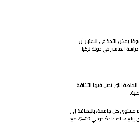
ا يمكن الأخذ في الاعتبار أن
دراسة الماستر في دولة تركيا.
3$ إلى 600$ سنويًا، على عكس الجامعات الخاصة التي تصل فيها التكلفة
 مستوى كل جامعة، بالإضافة إلى
المبلغ المالي الذي قد لا يستطيع الطالب أن يدبره إلا بصعوبة للتكيف مع العيش والحياه هناك شهريًا، والذي يبلغ هناك عادةً حوالي 400$، مع