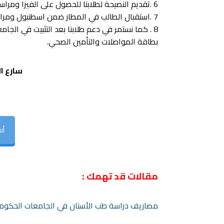
6 .تقديم النصيحة لطلابنا للحصول على الفيزا ومراسلة الجامعات لأرسال إيميل للسفارة مكان إقامة الطالب.
7 .استقبال الطالب في المطار ضمن اسطنبول ومرافقته إلى أقرب فندق ومشاركته بطريق الوصول إلى الجامعة.
8 . كما نستمر في دعم طلابنا بعد التثبيت في الج
بطاقة المواصلات والتأمين الصحي.
سارع ا
أن
مقالات قد تهمك :
مصاريف دراسة طب الأسنان في الجامعات الحكومية