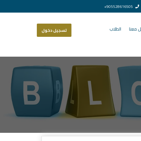
905528616505+
 معنا
الطلاب
تسجيل دخول