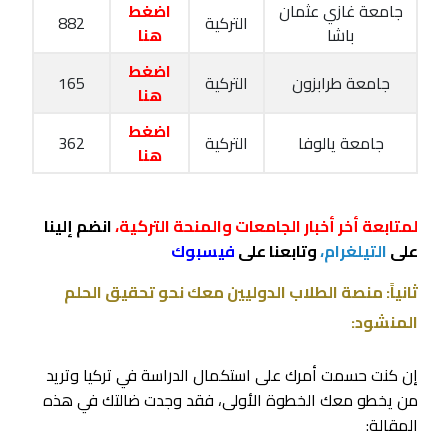
جامعة غازي عثمان
اضغط
التركية
882
باشا
هنا
اضغط
جامعة طرابزون
التركية
165
هنا
اضغط
جامعة يالوفا
التركية
362
هنا
لمتابعة أخر أخبار الجامعات والمنحة التركية،
انضم إلينا
على
التيلغرام،
وتابعنا على
فيسبوك
ثانياً: منصة الطلاب الدوليين معك نحو تحقيق الحلم
المنشود:
إن كنت حسمت أمرك على استكمال الدراسة في تركيا وتريد
من يخطو معك الخطوة الأولى، فقد وجدت ضالتك في هذه
المقالة: