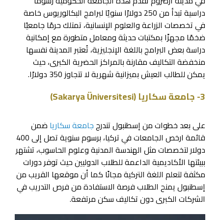
في مدينة أرضروم تقدم هذه الجامعة الحكومية رسومًا
دراسية تبدأ من 250 دولارًا سنويًا لبرامج البكالوريوس خاصة
في تخصصات الزراعة والعلوم الإنسانية، تمتلك حرمًا جامعيًا
ضخمًا مجهزًا بمكتبات حديثة ومعامل متطورة مع إمكانية
دراسة بعض البرامج باللغة الإنجليزية، تُعتبر المدينة نفسها
منخفضة التكاليف مقارنة بالمراكز الحضرية الكبرى، حيث
يمكن للطالب العيش بميزانية شهرية لا تتجاوز 350 دولارًا.
3- جامعة سكاريا (Sakarya Üniversitesi)
على بعد خطوات من إسطنبول تندرج
جامعة سكاريا
ضمن
قائمة ارخص الجامعات في تركيا، برسوم سنوية تصل إلى 400
دولار لتخصصات مثل الهندسة المدنية وعلوم الحاسوب، تشتهر
ببيئتها الأكاديمية الداعمة للطلاب الدوليين حيث توفر دورات
مكثفة لتعلم اللغة التركية مجانًا كما أن موقعها القريب من
إسطنبول يمنح الطلاب فرصة الاستفادة من فرص التدريب في
الشركات الكبرى دون تكاليف سكن مرتفعة.