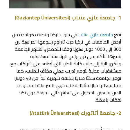
1- جامعة غازي عنتاب (Gaziantep Üniversitesi)
تقع
جامعة غازي عنتاب
في جنوب تركيا وتصنف كواحدة من
أرخص الجامعات في تركيا حيث تتراوح رسومها الدراسية بين
300 إلى 1000 دولار سنويًا وفقًا للتخصص، تشتهر الجامعة
بتميزها الأكاديمي في برامج الهندسة الميكانيكية
والكهربائية إلى جانب كلية الطب التي تعتمد على شراكات مع
مستشفيات محلية لتوفير تدريب عملي مكثف للطلاب، كما
توفر الجامعة سكنًا طلابيًا بتكلفة شهرية تبدأ من 40 دولارًا
مما يجعلها خيارًا مثاليًا للطلاب ذوي الميزانيات المحدودة
الذين يسعون للحصول على تعليم عالي الجودة دون تكبد
نفقات باهظة.
2- جامعة أتاتورك (Atatürk Üniversitesi)