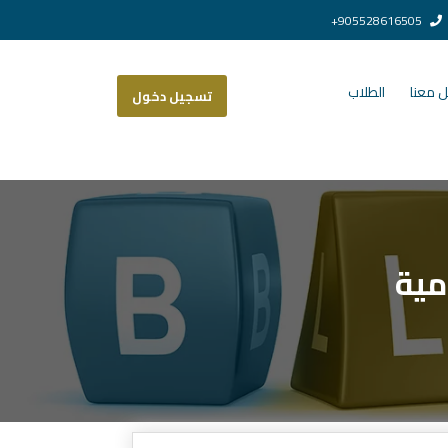
905528616505+
 معنا
الطلاب
تسجيل دخول
مية