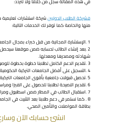
في هذه المقالة سجل من خلالنا ولا تتردد:
فشركة الطلاب الدوليين
شركة استشارات تعليمية مم
منها والخاصة كما توفر لك الخدمات التالية:
1 .الإستشارة المجانية من قبل خبراء بمجال الجامعات التركية منذ خمس سنوات.
2 .بعد إنشاء الطالب لحسابه ضمن موقعنا سيحصل
شهادته ومصدرها ومعدلها.
3 .تقديم الدعم الكامل لطلابنا خطوة بخطوة للوصول إلى أهدافهم.
4 .التسجيل على أفضل الجامعات التركية الحكومية والخاصة ومتابعة الجامعات حتى تغلق آخر جامعة أبوابها.
5 .تحصيل قبولات جامعية بأقوى الجامعات التركية الحكومية والخاصة.
6 .تقديم النصيحة لطلابنا للحصول على الفيزا ومراسلة الجامعات لأرسال إيميل للسفارة مكان إقامة الطالب.
7 .استقبال الطالب في المطار ضمن اسطنبول ومرافقته إلى أقرب فندق ومشاركته بطريق الوصول إلى الجامعة.
8 . كما نستمر في دعم طلابنا بعد التثبيت في الج
بطاقة المواصلات والتأمين الصحي.
انشئ حسابك الآن وسارع