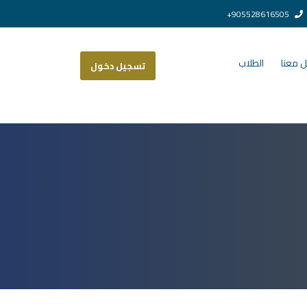
905528616505+
 معنا
الطلاب
تسجيل دخول