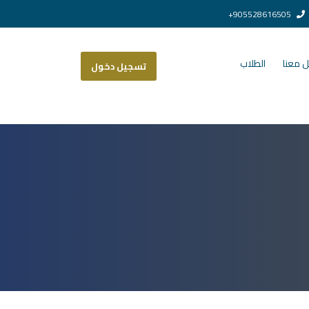
905528616505+
 معنا
الطلاب
تسجيل دخول