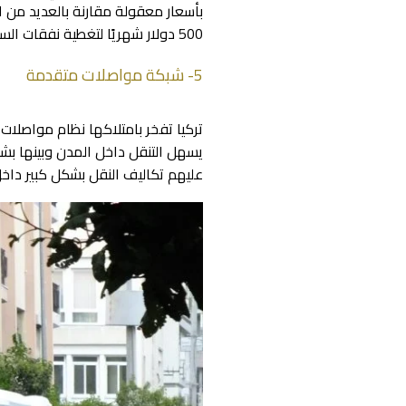
500 دولار شهريًا لتغطية نفقات السكن، الطعام، الترفيه، والنقل، وهو مبلغ يعتبر منخفضًا نسبيًا بالنسبة لدولة كبيرة مثل تركيا.
5- شبكة مواصلات متقدمة
تركيا تفخر بامتلاكها نظام مواصلات ح
يسهل التنقل داخل المدن وبينها ب
عليهم تكاليف النقل بشكل كبير داخل