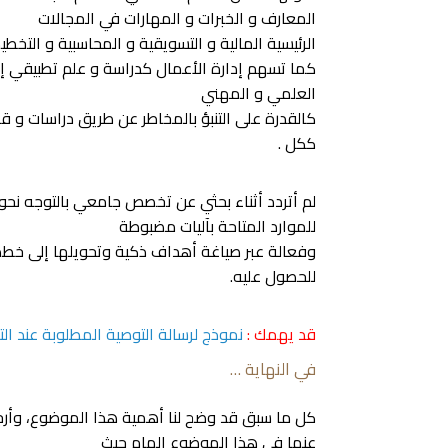
المعارف و الخبرات و المهارات في المجالات
الرئيسية المالية و التسويقية و المحاسبية و التخطي
كما تسهم إدارة الأعمال كدراسة و علم تطبيقي إل
العلمي و المهني
كالقدرة على التنبؤ بالمخاطر عن طريق دراسات و 
ككل .
لم أتردد أثناء بحثي عن تخصص جامعي بالتوجه نحو 
للموارد المتاحة بآليات مضبوطة
وفعالة عبر صياغة أهداف ذكية وتحويلها إلى خطط ع
للحصول عليه.
قد يهمك :
نموذج لرسالة التوصية المطلوبة عند التق
في النهاية …
كل ما سبق قد وضح لنا أهمية هذا الموضوع، وأرجو 
عنها في هذا الموضوع الهام حيث