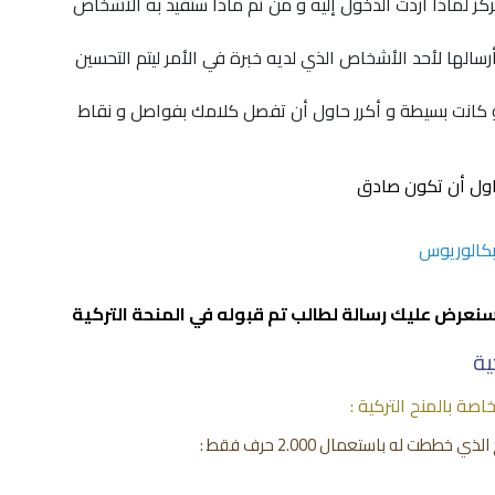
ز لماذا أردت الدخول إليه و من ثم ماذا ستفيد به الاشخاص
رسالها لأحد الأشخاص الذي لديه خبرة في الأمر ليتم التحسين
و كانت بسيطة و أكرر حاول أن تفصل كلامك بفواصل و نقاط
حاول أن تكون صادق
لبكالوريوس
نعرض عليك رسالة لطالب تم قبوله في المنحة التركية
ية
صة بالمنح التركية :
طت له باستعمال 2.000 حرف فقط :