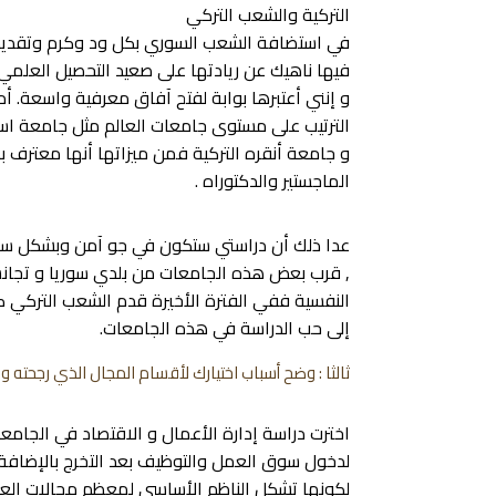
التركية والشعب التركي
في استضافة الشعب السوري بكل ود وكرم وتقديم
فيها ناهيك عن ريادتها على صعيد التحصيل العلم
و إنني أعتبرها بوابة لفتح آفاق معرفية واسعة. أ
الترتيب على مستوى جامعات العالم مثل جامعة اس
و جامعة أنقره التركية فمن ميزاتها أنها معترف بها 
الماجستير والدكتوراه .
عدا ذلك أن دراستي ستكون في جو آمن وبشكل س
, قرب بعض هذه الجامعات من بلدي سوريا و تجانس
النفسية ففي الفترة الأخيرة قدم الشعب التركي ك
إلى حب الدراسة في هذه الجامعات.
ثالثا : وضح أسباب اختيارك لأقسام المجال الذي رجحت
اخترت دراسة إدارة الأعمال و الاقتصاد في الجامع
لدخول سوق العمل والتوظيف بعد التخرج بالإضافة
لكونها تشكل الناظم الأساسي لمعظم مجالات العمل