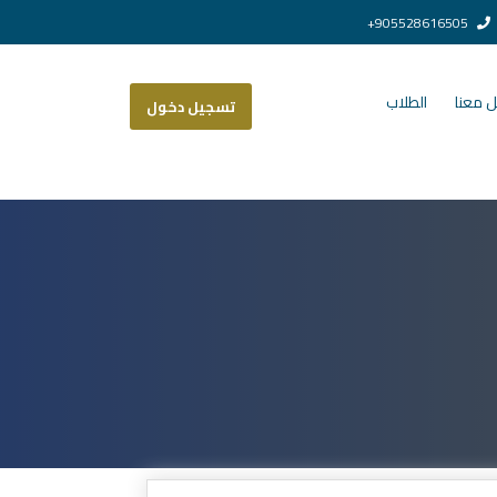
905528616505+
 معنا
الطلاب
تسجيل دخول