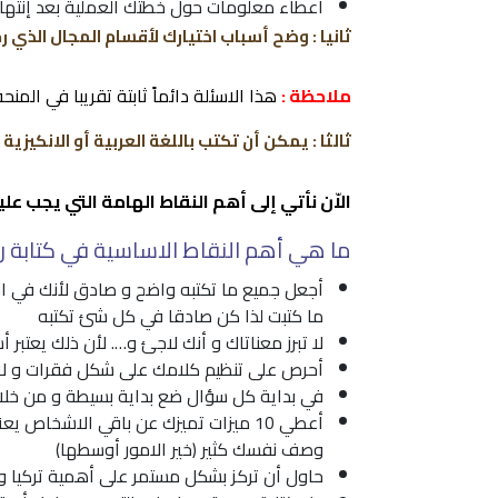
اعطاء معلومات حول خطتك العملية بعد إنتهائ
ثانيا : وضح أسباب اختيارك لأقسام المجال الذي
ملاحظة :
هذا الاسئلة دائماً ثابتة تقريبا في المنحة
ثالثا : يمكن أن تكتب باللغة العربية أو الانكيزية
الاّن نأتي إلى أهم النقاط الهامة التي يجب علين
ما هي أهم النقاط الاساسية في كتابة ر
أجعل جميع ما تكتبه واضح و صادق لأنك في ال
ما كتبت لذا كن صادقا في كل شئ تكتبه
لا تبرز معناتاك و أنك لاجئ و…. لأن ذلك يعتبر
أحرص على تنظيم كلامك على شكل فقرات و لا 
في بداية كل سؤال ضع بداية بسيطة و من خل
أعطي 10 ميزات تميزك عن باقي الاشخاص 
وصف نفسك كثير (خير الامور أوسطها)
حاول أن تركز بشكل مستمر على أهمية تركيا 