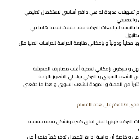
 تسهيلات عديدة له هي دافع أساسي لاستكمال تعليمي
ي والمعرفي
ما بالنسبة للجامعات التركية فقد حققت تقدما هاما في
طنبول
محلياً ودولياً و بإمكاني متابعة الدراسة للدراسات العليا مثل
هل و سيكون بإمكاني تغطية أغلب مصاريف المعيشة
 الشعب السوري و التركي يولد لي الشعور بالراحة
ثيراً من المحبة و المودة للشعب السوري و هذا ما دفعني
ه ومدى اطلاعكم على هذه الاقسام
ات التركية كونها تفتح آفاق كبيرة وتشكل قيمة حقيقية
 و خاصة أن دراسة إدارة الأعمال توفر كماً متميزاً من