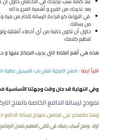
عند كتابة سبب ترجيحك في التخصص حاول أن ترك
بعد تخرجك من الفرع و أهمية الفرع بذاته
في النهاية كرر قراءة الرسالة لأكثر من مرة وأ
من رسالتك
حاول أن تكون خالية من أي أخطاء أملائية ول
لتنظيم كلامك
هذه هي أهم النقاط التي يجرب الارتكاز عليها و 
اقرأ ايضا :
المنح التركية تفتح باب التسجيل لطلبة ا
وفي النهاية قد حان وقت وجهتنا الأساسية فس
نموذج لرسالة الدافع الخاصة بالمنح الترك
وهنا نطلعكم على تفاصيل نموذج لرسالة الدافع الخا
اولا : وضح أسباب رغبتك في تلقي التعليم ضمن البرنامج الذي خط