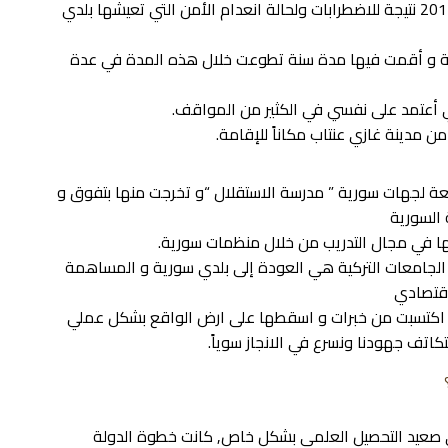
اضطررت للخروج من سوريا أنا وعائلتي بنهاية عام 2012 نتيجة للاضطرابات ولحالة انعدام الأمن التي تعيشها بلدي
ية و أقمت فيها مدة سنة تطوعت خلال هذه المدة في عدة
ي أعتمد على نفسي في الكثير من المواقف.
ن مدينة غازي عنتاب مكاناً للإقامة.
بعة لجهات سورية ” مدرسة الاستقلال “و تخرجت منها بتفوق و
 السورية
ها في مجال التدريب من خلال منظمات سورية.
 الجامعات التركية هي العودة إلى بلدي سورية و المساهمة
اقتصادي
ا اكتسبت من خبرات و اسقطها على ارض الواقع بشكل عملي
اتف جهودنا ونسرع في الانجاز سوياً.
ى صعيد التحصيل العلمي بشكل خاص, كانت خطوة الدولة