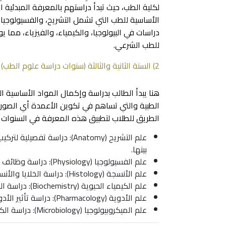
لكلية الطب، حيث تبدأ دراستهم بالمعرفة المبدئية 
الأساسية للطب التي تشمل التشريح، والفسيولوجيا،
دراسات في البيولوجيا، والكيمياء، والفيزياء، مما 
للطب الشرعي.
2) السنة الثانية والثالثة (سنوات دراسة علوم الطب)
هنا يبدأ الطالب بدراسة وإكمال المواد الأساسية 
الطبية والتي تساهم في تكوين الأعمدة أي الصورة 
الطريق للطلاب لتطبيق هذه المعرفة في السنوات 
علم التشريح (Anatomy): دراسة
بينها.
علم الفسيولوجيا (Physiology): دراسة وظائف الأعضاء والأجهزة الحيوية وكيفية تنظيمها.
علم الأنسجة (Histology): دراسة الخلايا والأنسجة تحت المجهر لفهم تركيبها ووظائفها.
علم الكيمياء الحيوية (Biochemistry): دراسة العمليات الكيميائية التي تحدث داخل الخلايا والجسم.
علم الأدوية (Pharmacology): دراسة تأثير الأدوية على الجسم وكيفية استخدامها لعلاج الأمراض.
علم الميكروبيولوجيا (Microbiology): دراسة الكائنات الحية الدقيقة وتأثيراتها على جسم الإنسان.