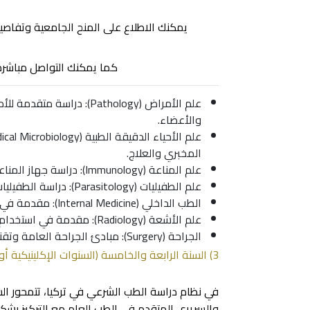
يمكنك الاطلاع على المنح الجامعية وتفاصي
كما يمكنك التواصل مباشرة
علم الأمراض (Pathology): 
والأعضاء.
المخبري والعلاج.
علم المناعة (Immunology): دراسة جهاز المناعة وكيفية استجابته للأمراض والعوامل الممرضة.
علم الطفيليات (Parasitology): دراسة الطفيليات وتأثيرها على الصحة البشرية.
الطب الداخلي (Internal Medicine): مقدمة في تشخيص وعلاج الأمراض الباطنية.
علم الأشعة (Radiology): مقدمة في استخدام الأشعة وتقنيات التصوير الطبي لتشخيص الأمراض.
الجراحة (Surgery): مبادئ الجراحة العامة وتقنيات العمليات الجراحية.
3) السنة الرابعة والخامسة (السنوات الإكلينيكية أو السنوات السريرية)
في نظام دراسة الطب الشرعي في تركيا، تتمحور الس
والسريري المتقدم في الطب العام مع التركيز بش