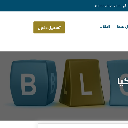
905528616505+
 معنا
الطلاب
تسجيل دخول
يا