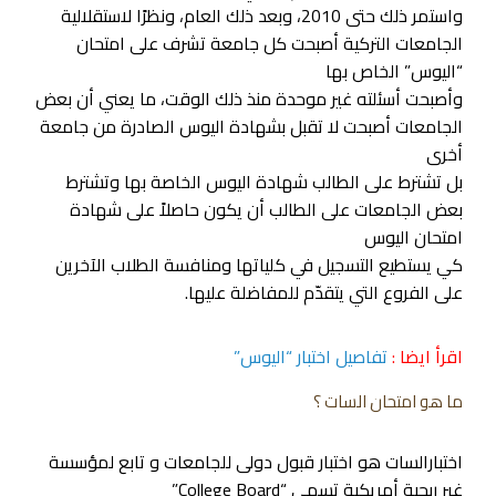
واستمر ذلك حتى 2010، وبعد ذلك العام، ونظرًا لاستقلالية
الجامعات التركية أصبحت كل جامعة تشرف على امتحان
“اليوس” الخاص بها
وأصبحت أسئلته غير موحدة منذ ذلك الوقت، ما يعني أن بعض
الجامعات أصبحت لا تقبل بشهادة اليوس الصادرة من جامعة
أخرى
بل تشترط على الطالب شهادة اليوس الخاصة بها وتشترط
بعض الجامعات على الطالب أن يكون حاصلاً على شهادة
امتحان اليوس
كي يستطيع التسجيل في كلياتها ومنافسة الطلاب الآخرين
على الفروع التي يتقدّم للمفاضلة عليها.
اقرأ ايضا :
تفاصيل اختبار “اليوس”
ما هو امتحان السات ؟
اختبارالسات هو اختبار قبول دولى للجامعات و تابع لمؤسسة
غير ربحية أمريكية تسمى “College Board”