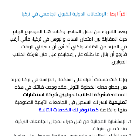
اقرأ ايضا :
الإمتحانات الدولية للقبول الجامعي في تركيا
وبعد الانتهاء من تحليل العناصر، وكتابة هذا الموضوع الهام
حيث المقارنة بين امتحان السات واليوس في تركيا، فأني أرغب
في المزيد من الكتابة، ولكني أخشي أن يسرقني الوقت
فأرجو أن ينال ما كتبته على إعجابكم على متن شركة الطلاب
الدوليين.
وإذا كنت حسمت أمرك على استكمال الدراسة في تركيا وتريد
من يخطو معك الخطوة الأولى.فقد وجدت ضالتك في هذه
المقالة:
فشركة الطلاب الدوليين شركة استشارات
تعليمية
،تيسر لك التسجيل في الجامعات التركية الحكومية
منها والخاصة
كما توفر لك الخدمات التالية
:
الإستشارة المجانية من قبل خبراء بمجال الجامعات التركية
منذ خمس سنوات.
بعد إنشاء الطالب لحسابه ضمن موقعنا سيحصل على دراسة