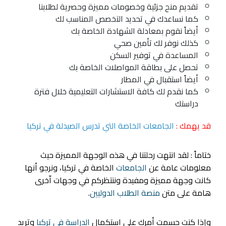
تقديم منح جزئية وخصومات مميزة وحصرية لطلابنا
كما نساعدك في تحديد التخصص المناسب لك
أيضاً نقوم بمعادلة الشهادة الخاصة بك
كذلك نوفر لك تأمين صحي
المساعدة في توفير السكن
تحصل على بطاقة المواصلات الخاصة بك
أيضاً استقبال في المطار
كما نقدم لك كافة الاستشارات التعليمية خلال فترة
دراستك
قد يهمك :
الجامعات الخاصة التي تدرس الصيدلة في تركيا
ختاماً : لقد انتهت رحلتنا في هذه الوجهة المميزة حيث
معلومات عامة عن
الجامعات
الخاصة في تركيا، ونرجو أنها
كانت وجهة مميزة ومفيدة وننتظركم في وجهات اّخرى
هامة على متن
منصة الطلاب الدوليين
.
وإذا كنت حسمت أمرك على استكمال
الدراسة في تركيا
وتريد