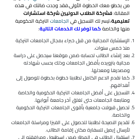
من يخطو معك الخطوة الأولى.فقد وجدت ضالتك في هذه
المقالة:
فشركة الطلاب الدوليين شركة استشارات
تعليمية
،تيسر لك التسجيل في
الجامعات
التركية الحكومية
منها والخاصة
كما توفر لك الخدمات التالية
:
الإستشارة المجانية من قبل خبراء بمجال الجامعات التركية
منذ خمس سنوات.
بعد إنشاء الطالب لحسابه ضمن موقعنا سيحصل على دراسة
مجانية بتزويده بأفضل الجامعات وذلك بحسب شهادته
ومصدرها ومعدلها.
كما نقدم الدعم الكامل لطلابنا خطوة بخطوة للوصول إلى
أهدافهم.
التسجيل على
أفضل الجامعات التركية الحكومية
والخاصة
ومتابعة الجامعات حتى تغلق آخر جامعة أبوابها.
تحصيل قبولات جامعية بأقوى الجامعات التركية الحكومية
والخاصة.
تقديم النصيحة لطلابنا للحصول على الفيزا ومراسلة الجامعات
لأرسال إيميل للسفارة مكان إقامة الطالب.
استقبال الطالب في المطار ضمن
اسطنبول
ومرافقته إلى