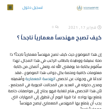
تسجيل دخول
فبراير 17, 2021
0
كيف تصبح مهندساً معمارياً ناجحاً ؟
إن هذا الموضوع حيث كيف تصبح مهندساً معمارياً ناجحاً؟ ذا
صلة عميقة ووطيدة بالطالب الراغب في هذا المجال، لهذا
سأقوم بكتابة ما يوفقني الله له، ولعلي أتمكن من كتابة
معلومات كافية وملمة بكل جوانب هذا الموضوع ، فقد
تحدثنا في وجهات عن تخصص
الهندسة المعمارية
وأهميته
ومدى دخوله في العديد من المجالات الحيوية في المجتمع ،
لأن هذا التخصص هام للغاية فهو يحتاج إلى مواصفات خاصة
يتمتع بها رواده لذا قررنا اليوم أن نتطرق إلي المهارات التي
يجب أن يتمتع بها المهندس المعماري ليصبح مهندساً
معمارياً ناجحاً.