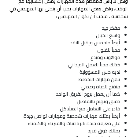
ولكن لا بأس فمعظم هذه المهارات يمكن إكتسابها مع
الوقت، ولكن بعض المهارات يجب أن يتحلى بها المهندس في
شخصيته ، فيجب أن يكون المهندس :
مفكر جيد
واسع الخيال
أيضاً متحمس ويقبل النقد
محباً للفنون
موهوب ومبدع
كذلك محباً للعمل الميداني
لديه حس المسؤولية
يتقن مهارات التخطيط
متفتح للحياة وعملي
كما أن يعمل بروح الفريق الواحد
دقيق ويهتم بالتفاصيل
قادر على التعامل مع المشاكل
أيضاً يمتلك مهارات شخصية ومهارات تواصل جيدة
على معرفة جيدة بالرياضيات والفيزياء والكيمياء
يمتلك ذوق فريد