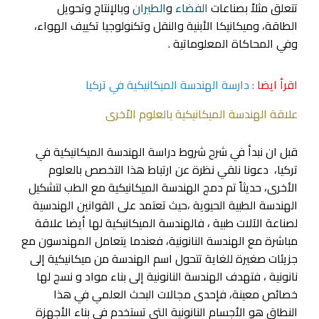
تتعلق مثلاً بصناعات
الفضاء
و
الطيران
وبالإنتاج وتحويل
الطاقة، وميكانيكا الأبنية والنقل وتكنولوجيا تكييف الهواء،
وفي المحاكاة المعلوماتية .
اقرأ ايضا :
دارسة الهندسة الميكانيكية في تركيا
علاقة الهندسة الميكانيكية بالعلوم الاّخرى
قبل ان نبدأ في شرح شروط دراسة الهندسة الميكانيكية في
تركيا، دعونا نلقي نظرة عن ارتباط هذا التخصص بالعلوم
الأخرى، حديثاً تم دمج الهندسة الميكانيكية مع الطب لتشكيل
الهندسة الطبية الحيوية ،حيث تعتمد على القوانين الهندسية
لصناعة الآلات طبية ، فالهندسة الميكانيكية لها أيضا علاقة
مباشرة مع الهندسة النانونية، فعندما يتعامل المهندسون مع
جزيئات صغيرة للغاية تتحول اسم الهندسة من ميكانيكية إلى
نانونية ، فتهدف الهندسة النانونية إلى بناء مواد و نسج لها
خصائص معينة، فإحدى مجالات البحث العلمي في هذا
النطاق هو الأجسام النانونية التي تستخدم في بناء الأجهزة