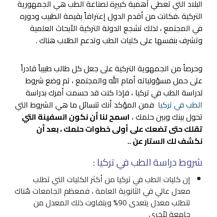
البلاد التي تعطي أهمية كبيرة لصناعة الطب هي الجمهورية
التركية ،فكانت من أقدم الدول إعترافاً بقيمة الطبيب ودوره
في المجتمع ، لذلك تشجع الدولة التركية الأبحاث العلمية
وتشرف بنفسها على كليات الطب وتدعم الطلاب هناك .
وحرصاُ من الجمهوية التركية على جعل كل طالب طبيباً قادراً
على حمل مسؤولياته أمام الله والمجتمع ، تم وضع شروط
لدراسة الطب في تركيا ، فإذا كنت قد حسمت أمرك بدراسة
الطب في تركيا
فمن المؤكد أنك تتسائل ما هي الشروط التي
تحول بينك وبين حلمك ،
اسمح لنا أن نكون السفينة التي
تقلك حتى تضعك على أولى خطوات حلمك ، بعد أن
نكشف لك الستار عن ..
شروط دراسة الطب في تركيا :
إن كليات الطب في تركيا من أكثر الكليات التي تطلب
معدل عالي في الثانوية العامة ، فمعظم الجامعات هُناك
تتطلب معدل يتعدى 90% ويتفاوت ذلك المعدل من
جامعة لاّخرى