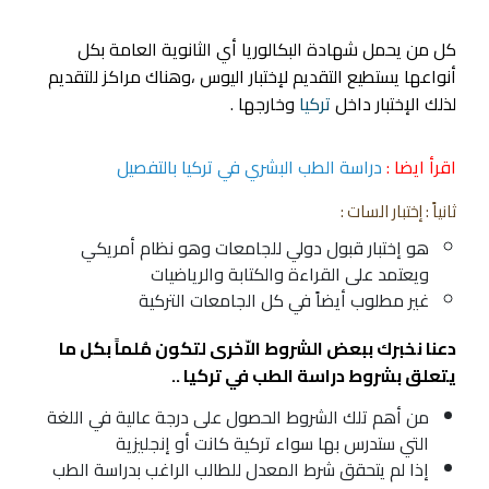
كل من يحمل شهادة البكالوريا أي الثانوية العامة بكل
أنواعها يستطيع التقديم لإختبار اليوس ،وهناك مراكز للتقديم
لذلك الإختبار داخل
تركيا
وخارجها .
اقرأ ايضا :
دراسة الطب البشري في تركيا بالتفصيل
ثانياً :
إختبار السات
:
هو إختبار قبول دولي للجامعات وهو نظام أمريكي
ويعتمد على القراءة والكتابة والرياضيات
غير مطلوب أيضاً في كل
الجامعات التركية
دعنا نخبرك ببعض الشروط الاّخرى لتكون مُلماً بكل ما
يتعلق بشروط دراسة الطب في تركيا ..
من أهم تلك الشروط الحصول على درجة عالية في اللغة
التي ستدرس بها سواء تركية كانت أو إنجليزية
إذا لم يتحقق شرط المعدل للطالب الراغب بدراسة الطب