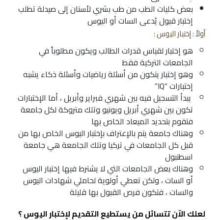
بعض كليات الطب من طب بشري لأسنان إلى صيدلة تطلب
إختبار قبول يُدعى
السات
أو
اليوس
أولاً :
إختبار اليوس
:
هو إختبار لقياس قدرات الطالب ويكون مطلوباً في
الجامعات التركية
فقط
وهو إختبار يتكون من أسئلة رياضيات وأسئلة ذكاء يشبه
إختبارات “IQ”
يبدأ التسجيل فيه بين شهري فبراير وأبريل ، أما الإختبارات
تكون بين شهري أبريل ويونيو وتلك متروكة لكل جامعة
فتقوم بتحديد الميعاد الخاص بها
وهناك جامعة يتم بالإعتراف بإختبار اليوس الخاص بها من
قبل كل
الجامعات في تركيا
وتلك الجامعة هي
جامعة
اسطنبول
وهناك بعض الجامعات التي لا يشترط فيها إختبار اليوس
أو السات ، ولكن تعطي أولوية لحاملي شهادات اليوس
والسات ، فتكون فرص القبول بها قليلة
لعلك الاّن تتسائل من يستطيع التقديم لإختبار اليوس ؟