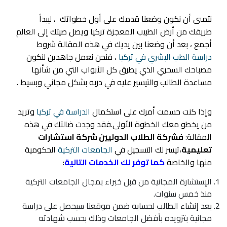
نتمنى أن نكون وضعنا قدمك على أول خطواتك ، ليبدأ
طريقك من أرض الطبيب المعجزة تركيا ويصل صيتك إلى العالم
أجمع ، بعد أن وضعنا بين يديك في هذه المقالة شروط
دراسة الطب البشري في تركيا
، فنحن نعمل جاهدين لنكون
مصباحك السحري الذي يطرق كل الأبواب التي من شأنها
مساعدة الطالب والتيسير عليه في دربه بشكل مجاني وبسيط .
وإذا كنت حسمت أمرك على استكمال
الدراسة في تركيا
وتريد
من يخطو معك الخطوة الأولى.فقد وجدت ضالتك في هذه
المقالة:
فشركة الطلاب الدوليين شركة استشارات
تعليمية
،تيسر لك التسجيل في
الجامعات التركية
الحكومية
منها والخاصة
كما توفر لك الخدمات التالية
:
الإستشارة المجانية من قبل خبراء بمجال الجامعات التركية
منذ خمس سنوات.
بعد إنشاء الطالب لحسابه ضمن موقعنا سيحصل على دراسة
مجانية بتزويده بأفضل الجامعات وذلك بحسب شهادته