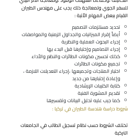
التكاليف ،وكفاءة استهلاك الوقود ،ومعالجة الاّثر البيئي
للسفر الجوي ولمعالجة ذلك يجب على مهندس الطيران
القيام ببعض المهام الاّتية :
تحديد مستلزمات التصميم
أيضاً إقرار الميزانيات والجداول الزمنية والمواصفات
إجراء البحوث العملية والنظرية
إجراء التصاميم وإختبارها قبل البدء بها
كذلك تحسين مكونات الطائرات والنظم والأداء
تجميع مكونات الطائرات
اختبار المنتجات وتجميعها ،إجراء التعديلات اللازمة ،
وإعادة إختبارها من جديد
كتابة الكتيبات الإرشادية
تقديم المشورة الفنية
كما جيب عليه تحليل البيانات وتفسيرها
شروط دراسة هندسة الطيران في تركيا :
تختلف الشروط حسب نظام تسجيل الطالب في الجامعات
التركية