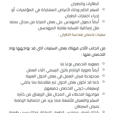
الطائرات والطيران
السفر الكثير وذلك لأغراض المشاركة في المؤتمرات، أو
إجراء اختبارات الطيران
أيضاً حصول المهندس على بعض المزايا من مجال عمله
مثل إمكانية انتسابه بنقابة المهندسين
سلبيات تخصص هندسة الطيران :
من الجانب الاّخر، فهناك بعض السلبيات التي قد يواجهها رواد
التخصص منها :
صعوبه التخصص نوعا ما
أيضاً ضرورة الإلتزام بالزي الرسمي اثناء العمل
محدودية فرص العمل في بعض الدول العربية
كما قد تكون بعض الدول غير متقدمة بما يكفي
لإستيعاب خرجي التخصص جميعهم
مواجهة الاخطاء في المجال مثل الإرهاق من كثرة
السفر والتعرض للأشعة مما يزيد من احتمالية الإصابة
بمرض السرطان
كذلك تعرض مهندس الطيران للإرهاق وذلك بسبب طبيعة