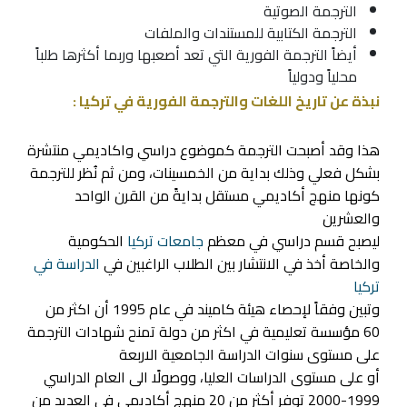
الترجمة الصوتية
الترجمة الكتابية للمستندات والملفات
أيضاً الترجمة الفورية التي تعد أصعبها وربما أكثرها طلباً
محلياً ودولياً
نبذة عن تاريخ اللغات والترجمة الفورية في تركيا :
هذا وقد أصبحت الترجمة كموضوع دراسي واكاديمي منتشرة
بشكل فعلي وذلك بداية من الخمسينات، ومن ثم نُظر للترجمة
كونها منهج أكاديمي مستقل بدايةً من القرن الواحد
والعشرين
ليصبح قسم دراسي في معظم
جامعات تركيا
الحكومية
والخاصة أخذ في الانتشار بين الطلاب الراغبين في
الدراسة في
تركيا
وتبين وفقاً لإحصاء هيئة كاميند في عام 1995 أن اكثر من
60 مؤسسة تعليمية في اكثر من دولة تمنح شهادات الترجمة
على مستوى سنوات الدراسة الجامعية الاربعة
أو على مستوى الدراسات العليا، ووصولًا الى العام الدراسي
1999-2000 توفر أكثر من 20 منهج أكاديمي في العديد من