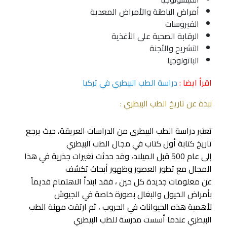
أمراض الباطنة والأمراض المعدية
الفيروسات
الرقابة الصحية على الأغذية
التشريح والأجنة
الباثولوجيا
اقرأ ايضا :
دراسة الطب البيطري في تركيا
نبذة عن تاريخ الطب البيطري :
تعتبر دراسة الطب البيطري من الدراسات العريقة، حيث يرجع
تاريخ كتابة أول كتاب في مجال الطب البيطري
إلى عام 500 قبل الميلاد، وقد حدثت تغيرات جذرية في هذا
المجال مع تطور العصور وظهور أبحاث تكشف
عن معلومات جديدة كل حين ، فقد ابتدأ الاهتمام قديماً
بأمراض الخيول والبغال بصورة خاصة في الجيوش
لأهمية هذه الحيوانات في الحروب ، ثم ارتقت مهنة الطب
البيطري عندما أسست مدرسة للطب البيطري