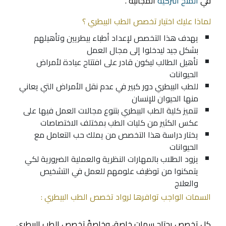
في
المنح التركية
المجانية .
لماذا عليك اختيار تخصص الطب البيطري ؟
يهدف هذا التخصص لإعداد أطباء بيطريين وتأهيلهم
بشكل جيد ليدخلوا إلى مجال العمل
تأهيل الطالب ليكون قادر على افتتاح عيادة لأمراض
الحيوانات
للطب البيطري دور كبير في عدم نقل الأمراض التي يعاني
منها الحيوان للإنسان
تتميز كلية الطب البيطري بتنوع مجالات العمل فيها على
عكس الكثير من كليات الطب بمختلف الاختصاصات
يختار دراسة هذا التخصص من يملك حب التعامل مع
الحيوانات
يزود الطلاب بالمهارات النظرية والعملية الضرورية لكي
يتمكنوا من توظيف علومهم للعمل في التشخيص
والعلاج
السمات الواجب توافرها لرواد تخصص الطب البيطري :
كل تخصص يحتاج سمات خاصة، وخاصةً تخصص الطب البيطري