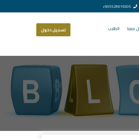
905528616505+
 معنا
الطلاب
تسجيل دخول