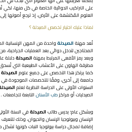
يمكننا تعريفها على أنها العلوم التي تبحث في الخ
على التراكيب الدوائية الخاصة في كل منها، لكي 
العلوم المُكتشفة على الأرض، إذ ترجع أصولها إلى ا
لماذا عليك اختيار تخصص الصيدلة ؟
تُعد مهنة
الصيدلة
واحدة من المهن الإنسانية الص
المحتاجين لتدخل دوائي بعد العمليات الجراحية، م
ويعد رمز الأفعى المرتبط بمهنة
الصيدلة
دلالة عل
مطرقة الهاون على الأعشاب الطبيعية التي تُسحق ل
كما يرتكز هذا التخصص على جميع علوم
الصيدلة
د
السنوات الأولى على الدراسة النظرية لعلم
الصيدلة
الصيدليات أو مراكز
طب الأسنان
التابعة للجامعات .
وبشكل عام؛ يدرس طالب
الصيدلة
في السنة الأول
الإنسان وبيولوجيا الإنسان والحيوان، وذلك للتعر
إضافة لمجال دراسة بيولوجيا النبات كونها تشكل م