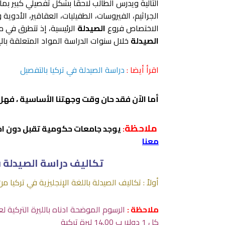
التالية ويدرس الطالب لاحقًا بشكل تفصيلي كبير بما 
الجراثيم، الفيروسات، الطفيليات، العقاقير، الأدو
الاختصاص فروع
الصيدلة
الرئيسية، إذ تتطرق في م
الصيدلة
خلال سنوات الدراسة المواد المتعلقة بال
اقرأ أيضا :
دراسة الصيدلة في تركيا بالتفصيل
أما الاّن فقد حان وقت وجهتنا الأساسية ، فه
ملاحظة
:
يوجد جامعات حكومية تقبل دون اخت
معنا
تكاليف دراسة الصيدلة ف
أولاً : تكاليف الصيدلة باللغة الإنجليزية في تركيا م
ملاحظة :
كل 1 دولار ب 14.00 ليرة تركية