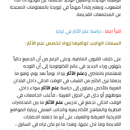
الشعوب، ويعتبر رفاداً مهماً في تزويدنا بالمعلومات الصحيحة
عن المجتمعات القديمة.
اقرأ ايضا :
دراسة علم الاّثار في تركيا
السمات الواجب توافرها لرواد تخصص علم الاّثار :
على خلاف القرون الماضية، وعلى الرغم من أن الجميع حالياً
يلهثون وراء الجديد في عالم التكنولوجيا إلى أن التوجه
للاهتمام بالماضي و
علم الآثار
يزداد يوماً بعد يوم، وهو ما
يجعلنا نرى الكثير من الشباب في الوقت الحالي داخل البلدان
العربية بالأخص يميلون إلى دراسة
علم الآثار
سواء داخل
موطنهم أو حتى في الدول الغربية ، فأغلب الجامعات في
الوقت الحالي تجمع في تدريس
علم الآثار
ما بين المحاضرات
النظرية والمناهج الأكاديمية والجانب العملي بزيارة المواقع
التاريخية العريقة والتعرف على أبرز ما خلفته الحضارات
القديمة وما تدل عليها، وهذا ما لم نكن نراه في السابق ،