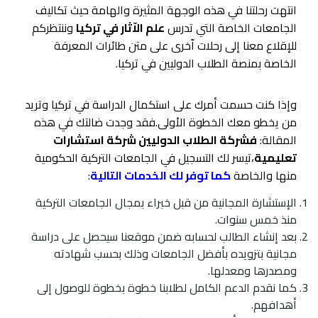
انتهت رحلتنا في هذه الوجهة المثيرة والهامة حيث تكاليف
الجامعات الخاصة التي تدرس
علم الاّثار في تركيا
وننتظركم
للإقلاع معنا إلى رحلات اّخرى على متن طائرات المعرفة
الخاصة بمنصة الطلاب الدوليين في تركيا.
وإذا كنت حسمت أمرك على استكمال الدراسة في تركيا وتريد
من يخطو معك الخطوة الأولى.فقد وجدت ضالتك في هذه
المقالة:
فشركة الطلاب الدوليين شركة استشارات
تعليمية
،تيسر لك التسجيل في الجامعات التركية الحكومية
منها والخاصة
كما توفر لك الخدمات التالية
:
الإستشارة المجانية من قبل خبراء بمجال الجامعات التركية
منذ خمس سنوات.
بعد إنشاء الطالب لحسابه ضمن موقعنا سيحصل على دراسة
مجانية بتزويده بأفضل الجامعات وذلك بحسب شهادته
ومصدرها ومعدلها.
كما نقدم الدعم الكامل لطلابنا خطوة بخطوة للوصول إلى
أهدافهم.