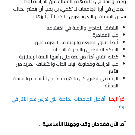
وكما وضحنا في بداية هذه المقالة فإن الدراسة لهذا
المجال في أبرز الجامعات لا تكفي، بل يجب أن يتمتع الطالب
ببعض السمات، والتي سنعرض عليكم الاّن أبرزها :
الشغف للماضي والرغبة في اكتشافه
حب المغامرة
أيضاً عشق الطبيعة والرغبة في التعرف عليها
التفكير المنطقي والقدرات التحليلية
كذلك اتقان أكثر من لغة على رأسها اللغة الإنجليزية
حب الدراسة ومحاولة اثبات الذات واكتشاف المزيد من
الآثار
الرغبة في تطبيق كل ما هو جديد من الأساليب والتقنيات
الحديثة
اقرأ ايضا :
أفضل الجامعات الخاصة التي تدرس علم الاّثار في
تركيا
أما الاّن فقد حان وقت وجهتنا الأساسية ..