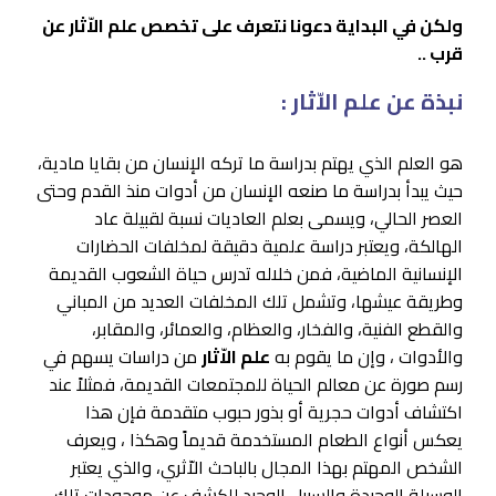
ولكن في البداية دعونا نتعرف على تخصص علم الاّثار عن
قرب ..
نبذة عن علم الاّثار :
هو العلم الذي يهتم بدراسة ما تركه الإنسان من بقايا مادية،
حيث يبدأ بدراسة ما صنعه الإنسان من أدوات منذ القدم وحتى
العصر الحالي، ويسمى بعلم العاديات نسبة لقبيلة عاد
الهالكة، ويعتبر دراسة علمية دقيقة لمخلفات الحضارات
الإنسانية الماضية، فمن خلاله تدرس حياة الشعوب القديمة
وطريقة عيشها، وتشمل تلك المخلفات العديد من المباني
والقطع الفنية، والفخار، والعظام، والعمائر، والمقابر،
والأدوات ، وإن ما يقوم به
علم الاّثار
من دراسات يسهم في
رسم صورة عن معالم الحياة للمجتمعات القديمة، فمثلاً عند
اكتشاف أدوات حجرية أو بذور حبوب متقدمة فإن هذا
يعكس أنواع الطعام المستخدمة قديماً وهكذا ، ويعرف
الشخص المهتم بهذا المجال بالباحث الاّثري، والذي يعتبر
الوسيلة الوحيدة والسبيل الوحيد للكشف عن موجودات تلك