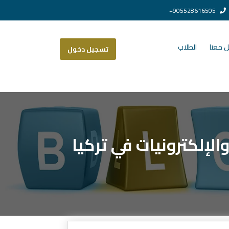
905528616505+
 معنا
الطلاب
تسجيل دخول
الإلكترونيات في تركيا