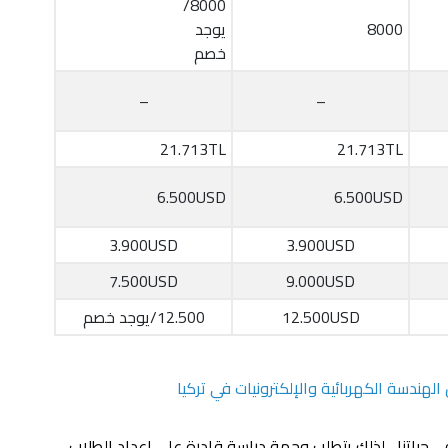
8000/
8000
يوجد
خصم
–
–
21.713TL
21.713TL
6.500USD
6.500USD
3.900USD
3.900USD
7.500USD
9.000USD
12.500USD
12.500/يوجد خصم
لهندسة الكهربائية والإلكترونيات في تركيا
ياتنا ، لذلك يتطلب وجهة دراسة قادرة على إعداد الطلاب