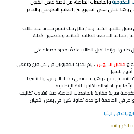
 الحكومية
والجامعات الخاصة، من ناحية فرص القبول
بيل وهنا تتجلى بعض الفروق بين التعليم الحكومي والخاص
بول طلابها الجُدد، ومن خلال ذلك تقوم بتحديد عدد طلاب
 من مقاعد الجامعة للطلاب الأجانب، ويخضعون كذلك
 طلابها، وإنما تقبل الطالب عادةً بمجرد حصوله على
ة و
امتحان الـ”يوس”
، يتم تحديد المقبولين في كل فرع جامعي
أخرى للقبول
للتسجيل فيها، وهو ما يسمى باختبار الـيوس، ولا تشترط
 ما يتم استبداله باختبار اللغة الإنجليزية
حكومية رمزية مقارنة بالجامعات الخاصة، حيث تتفاوت تكاليف
خر في الجامعة الواحدة تفاوتاً كبيراً في بعض الأحيان
رونيات في تركيا
الكهربائية :