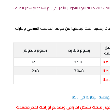
الرسوم الموضحة ادناه بالليرة التركية لعام 2022 ما يقابلها بالدولار الأمريكي تم استخدام سعر الصرف
مات رسمية تمت ترجمتها من موقع الجامعة الرسمي وقابلة
يل
رسوم بالليرة
رسوم بالدولار
عة
هنا
9.130
653
هنا
3.048
218
هنا
–
–
ندسة الإدارية في تركيا
هيز ملفك بشكل احترافي وتقديم أوراقك لحجز مقعدك