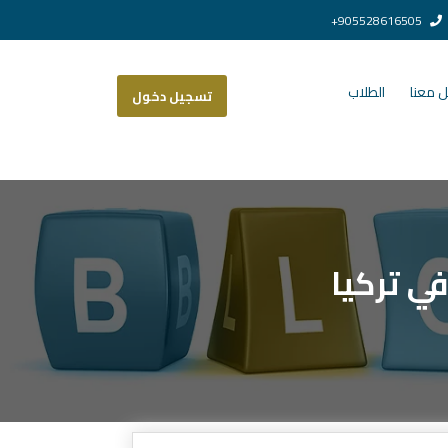
905528616505+
 معنا
الطلاب
تسجيل دخول
ي تركيا