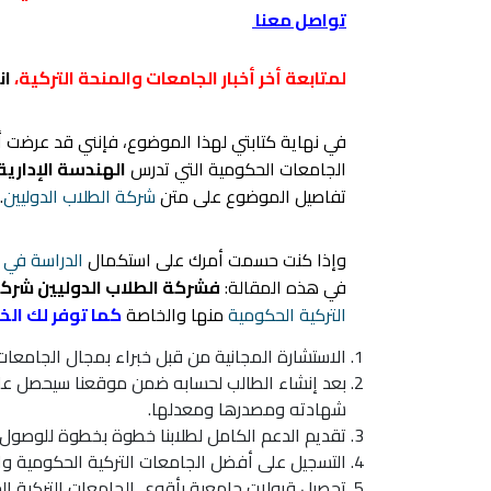
تواصل معنا
لمتابعة أخر أخبار الجامعات والمنحة التركية،
ان
في نهاية كتابتي لهذا الموضوع، فإنني قد عرضت 
الجامعات الحكومية التي تدرس
الهندسة الإدارية
تفاصيل الموضوع على متن
شركة الطلاب الدوليين
.
وإذا كنت حسمت أمرك على استكمال
الدراسة في ت
في هذه المقالة:
فشركة الطلاب الدوليين شرك
التركية الحكومية
منها والخاصة
كما توفر لك الخد
الاستشارة المجانية من قبل خبراء بمجال الجامعا
بعد إنشاء الطالب لحسابه ضمن موقعنا سيحصل عل
شهادته ومصدرها ومعدلها.
تقديم الدعم الكامل لطلابنا خطوة بخطوة للوصول
التسجيل على
أفضل الجامعات التركية
الحكومية وال
تحصيل قبولات جامعية بأقوى الجامعات التركية ال