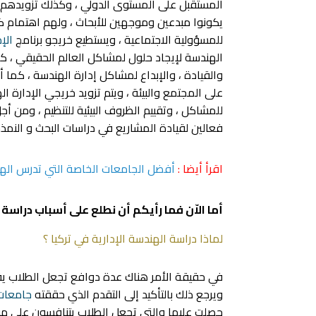
المستقبل على المستوى الدولي ، وكذلك تزويدهم با
يكونوا مبدعين وموجهين للأبحاث ، ولهم اهتمام كب
للمسؤولية الاجتماعية ، ويستطيع خريجو برنامج
الإد
الهندسة لإيجاد حلول لمشاكل العالم الحقيقي ، ك
والقيادة ، والإبداع لمشاكل إدارة الهندسة ، كما أ
على المجتمع والبيئة ، ويتم تزويد خريجي الإدارة ال
للمشاكل ، وتقييم الظروف البيئية للتنظيم ، ومن
فعالين لقيادة المشاريع في دراسات البحث و النمذج
اقرأ أيضا :
أفضل الجامعات الخاصة التي تدرس الهند
أما الاّن فما رأيكم أن نطلع على أسباب دراسة ا
لماذا دراسة الهندسة الإدارية في تركيا ؟
في حقيقة الأمر هناك عدة دوافع تجعل الطلاب 
ويرجع ذلك بالتأكيد إلى التقدم الذي حققته
جامعات 
حصلت عليها والتي تجعل الطلاب يتنافسون على م