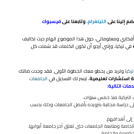
ضم إلينا على
التيلغرام،
وتابعنا على
فيسبوك
أفكاري ومعلوماتي، حول هذا الموضوع الهام حيث تكاليف
في تركيا، وإنني أرجو أن تكون الكلمات قد شملت كل
ركيا
وتريد من يخطو معك الخطوة الأولى. فقد وجدت ضالتك
ة استشارات تعليمية
، تيسر لك التسجيل في
الجامعات
مات التالية
:
ت التركية منذ خمس سنوات.
ى دراسة مجانية بتزويده بأفضل الجامعات وذلك بحسب
 إلى أهدافهم.
خاصة ومتابعة الجامعات حتى تغلق آخر جامعة أبوابها.
حكومية والخاصة.