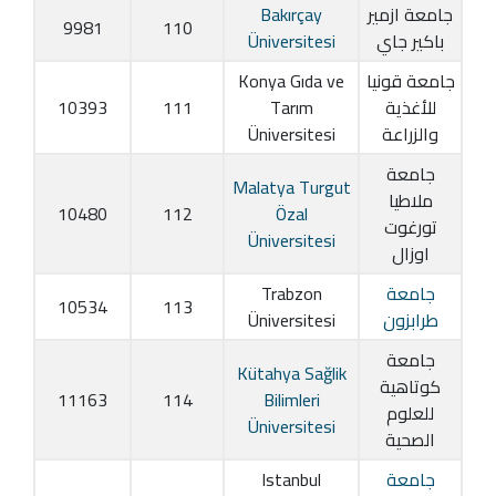
جامعة ازمير
Bakırçay
9981
110
باكير جاي
Üniversitesi
جامعة قونيا
Konya Gıda ve
للأغذية
Tarım
111
10393
والزراعة
Üniversitesi
جامعة
Malatya Turgut
ملاطيا
10480
112
Özal
تورغوت
Üniversitesi
اوزال
جامعة
Trabzon
10534
113
طرابزون
Üniversitesi
جامعة
Kütahya Sağlik
كوتاهية
11163
114
Bilimleri
للعلوم
Üniversitesi
الصحية
جامعة
Istanbul