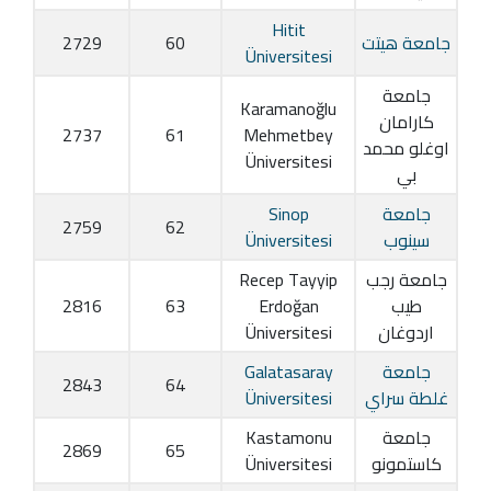
Hitit
جامعة هيتت
60
2729
Üniversitesi
جامعة
Karamanoğlu
كارامان
2737
61
Mehmetbey
اوغلو محمد
Üniversitesi
بي
جامعة
Sinop
2759
62
سينوب
Üniversitesi
جامعة رجب
Recep Tayyip
طيب
Erdoğan
63
2816
اردوغان
Üniversitesi
جامعة
Galatasaray
2843
64
غلطة سراي
Üniversitesi
جامعة
Kastamonu
2869
65
كاستمونو
Üniversitesi