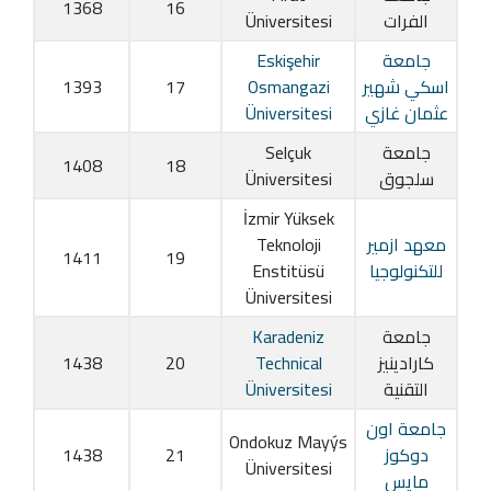
1368
16
الفرات
Üniversitesi
جامعة
Eskişehir
اسكي شهير
Osmangazi
17
1393
عثمان غازي
Üniversitesi
جامعة
Selçuk
1408
18
سلجوق
Üniversitesi
İzmir Yüksek
معهد ازمير
Teknoloji
1411
19
للتكنولوجيا
Enstitüsü
Üniversitesi
جامعة
Karadeniz
كارادينيز
Technical
20
1438
التقنية
Üniversitesi
جامعة اون
Ondokuz Mayýs
دوكوز
21
1438
Üniversitesi
مايس