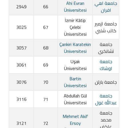
جامعة اهي
Ahi Evran
2949
66
افران
Üniversitesi
İzmir Kâtip
جامعة ازمير
3025
67
Çelebi
كاتب شلبي
Üniversitesi
جامعة
Çankiri Karatekin
3057
68
تشانكري
Üniversitesi
جامعة
Uşak
3061
69
اوشاك
Üniversitesi
Bartin
جامعة بارتن
70
3076
Üniversitesi
جامعة
Abdullah Gül
3116
71
عبدالله غول
Üniversitesi
جامعة
Mehmet Akif
محمد
3121
72
Ersoy
عاكف