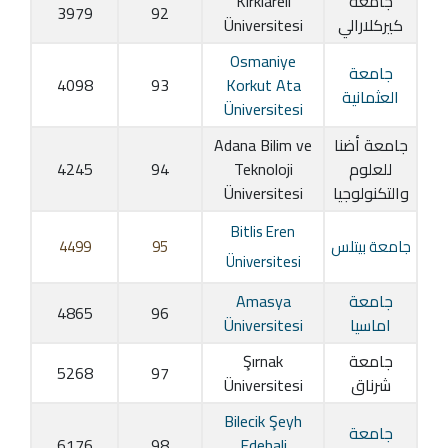
جامعة
Kirklareli
3979
92
كيركلارالي
Üniversitesi
Osmaniye
جامعة
4098
93
Korkut Ata
العثمانية
Üniversitesi
جامعة أضنا
Adana Bilim ve
للعلوم
Teknoloji
94
4245
والتكنولوجيا
Üniversitesi
Bitlis Eren
جامعة بيتلس
95
4499
Üniversitesi
جامعة
Amasya
4865
96
اماسيا
Üniversitesi
جامعة
Şırnak
5268
97
شرناق
Üniversitesi
Bilecik Şeyh
جامعة
6176
98
Edebali