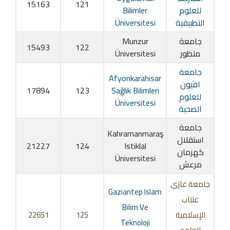
15163
121
للعلوم
Bilimler
التطبيقية
Üniversitesi
جامعة
Munzur
15493
122
منظور
Üniversitesi
جامعة
Afyonkarahisar
افيون
17894
123
Sağlik Bilimleri
للعلوم
Üniversitesi
الصحية
جامعة
Kahramanmaraş
استقلال
21227
124
Istiklal
كهرمان
Üniversitesi
مرعش
جامعة غازي
Gaziantep Islam
عنتاب
Bilim Ve
الإسلامية
125
22651
Teknoloji