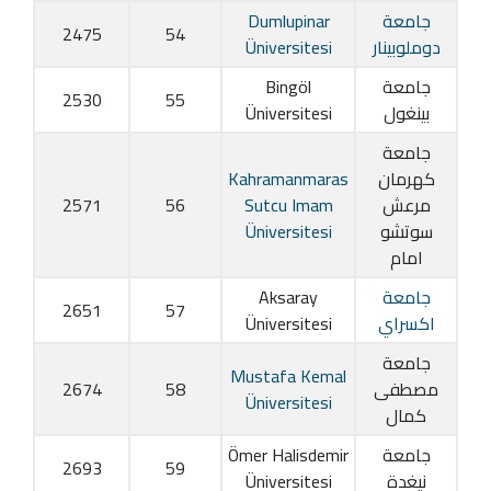
جامعة
Dumlupinar
2475
54
دوملوبينار
Üniversitesi
جامعة
Bingöl
2530
55
بينغول
Üniversitesi
جامعة
كهرمان
Kahramanmaras
مرعش
Sutcu Imam
56
2571
سوتشو
Üniversitesi
امام
جامعة
Aksaray
2651
57
اكسراي
Üniversitesi
جامعة
Mustafa Kemal
مصطفى
58
2674
Üniversitesi
كمال
جامعة
Ömer Halisdemir
2693
59
نيغدة
Üniversitesi