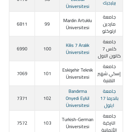
بيليجيك
Üniversitesi
جامعة
Mardin Artuklu
ماردين
99
6811
Üniversitesi
ارتوكلو
جامعة
Kilis 7 Aralık
كلس 7
100
6990
Üniversitesi
كانون الاول
جامعة
Eskişehir Teknik
إسكي شهير
101
7069
Üniversitesi
التقنية
جامعة
Bandırma
باندرما 17
Onyedi Eylül
102
7371
ايلول
Üniversitesi
جامعة
Turkish-German
التركية
103
7572
Üniversitesi
الألمانية