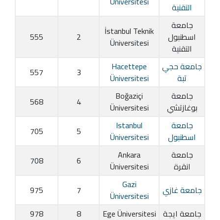
Üniversitesi
التقنية
جامعة
İstanbul Teknik
اسطنبول
2
555
Üniversitesi
التقنية
جامعة حجي
Hacettepe
557
3
تبة
Üniversitesi
جامعة
Boğaziçi
568
4
بوغازتشي
Üniversitesi
جامعة
Istanbul
705
5
اسطنبول
Üniversitesi
جامعة
Ankara
708
6
انقرة
Üniversitesi
Gazi
جامعة غازي
7
975
Üniversitesi
جامعة ايجة
Ege Üniversitesi
8
978