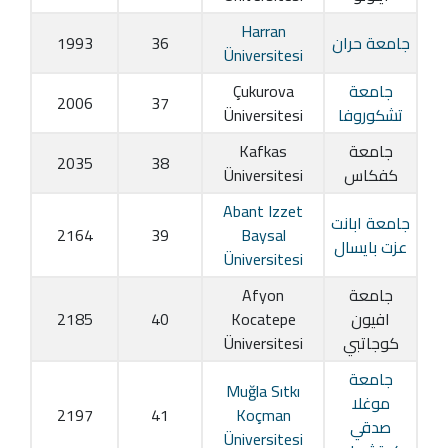
Harran
جامعة حران
36
1993
Üniversitesi
جامعة
Çukurova
2006
37
تشكوروفا
Üniversitesi
جامعة
Kafkas
2035
38
كفكاس
Üniversitesi
Abant Izzet
جامعة ابانت
2164
39
Baysal
عزت بايسال
Üniversitesi
جامعة
Afyon
افيون
Kocatepe
40
2185
كوجاتبي
Üniversitesi
جامعة
Muğla Sıtkı
موغلا
2197
41
Koçman
صدقي
Üniversitesi