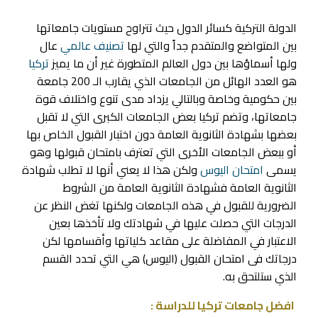
الدولة التركية كسائر الدول حيث تتراوح مستويات جامعاتها
بين المتواضع والمتقدم جداً والتي لها
تصنيف عالمي
عال
ولها أسماؤها بين دول العالم المتطورة غير أن ما يميز
تركيا
هو العدد الهائل من الجامعات الذي يقارب الـ 200 جامعة
بين حكومية وخاصة وبالتالي يزداد مدى تنوع واختلاف قوة
جامعاتها، وتضم تركيا بعض الجامعات الكبرى التي لا تقبل
بعضها بشهادة الثانوية العامة دون اختبار القبول الخاص بها
أو ببعض الجامعات الأخرى التي تعترف بامتحان قبولها وهو
يسمى
امتحان اليوس
ولكن هذا لا يعني أنها لا تطلب شهادة
الثانوية العامة فشهادة الثانوية العامة من الشروط
الضرورية للقبول في هذه الجامعات ولكنها تغض النظر عن
الدرجات التي حصلت عليها في شهادتك ولا تأخذها بعين
الاعتبار في المفاضلة على مقاعد كلياتها وأقسامها لكن
درجاتك فى امتحان القبول (اليوس) هي التي تحدد القسم
الذي ستلتحق به.
افضل جامعات تركيا للدراسة :