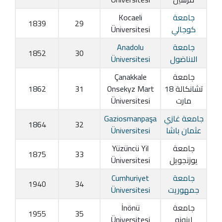
جامعة
Kocaeli
1839
29
كوجالي
Üniversitesi
جامعة
Anadolu
1852
30
الاناضول
Üniversitesi
جامعة
Çanakkale
تشانكالة 18
Onsekyz Mart
31
1862
مارت
Üniversitesi
جامعة غازي
Gaziosmanpaşa
1864
32
عثمان باشا
Üniversitesi
جامعة
Yüzüncü Yil
1875
33
يوزنجويل
Üniversitesi
جامعة
Cumhuriyet
1940
34
جمهوريت
Üniversitesi
جامعة
İnönü
1955
35
اينونو
Üniversitesi