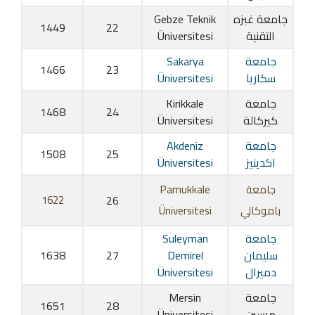
جامعة غبزه
Gebze Teknik
1449
22
التقنية
Üniversitesi
جامعة
Sakarya
1466
23
سكاريا
Üniversitesi
جامعة
Kirikkale
1468
24
كيركالة
Üniversitesi
جامعة
Akdeniz
1508
25
اكدينيز
Üniversitesi
جامعة
Pamukkale
1622
26
باموكالي
Üniversitesi
جامعة
Suleyman
سليمان
Demirel
27
1638
دميرال
Üniversitesi
جامعة
Mersin
1651
28
مرسين
Üniversitesi