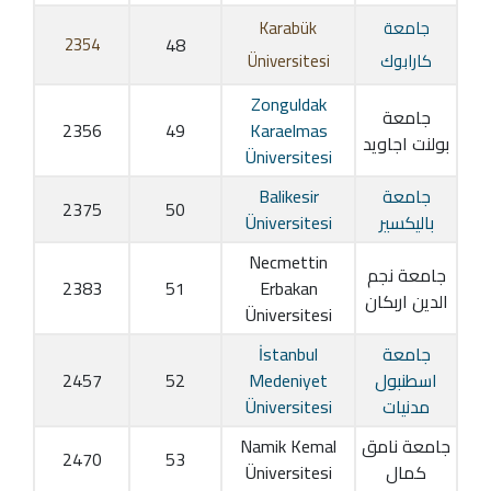
جامعة
Karabük
2354
48
كارابوك
Üniversitesi
Zonguldak
جامعة
2356
49
Karaelmas
بولنت اجاويد
Üniversitesi
جامعة
Balikesir
2375
50
باليكسير
Üniversitesi
Necmettin
جامعة نجم
2383
51
Erbakan
الدين اربكان
Üniversitesi
جامعة
İstanbul
اسطنبول
Medeniyet
52
2457
مدنيات
Üniversitesi
جامعة نامق
Namik Kemal
2470
53
كمال
Üniversitesi