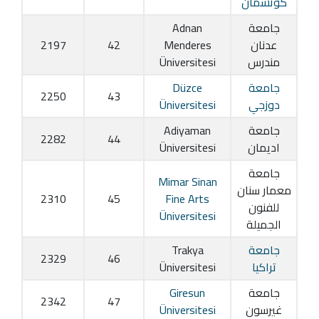
كوتشمان
جامعة
Adnan
عدنان
Menderes
42
2197
مندرس
Üniversitesi
جامعة
Düzce
2250
43
دوزجي
Üniversitesi
جامعة
Adiyaman
2282
44
اديمان
Üniversitesi
جامعة
Mimar Sinan
معمار سنان
2310
45
Fine Arts
للفنون
Üniversitesi
الجميلة
جامعة
Trakya
2329
46
تراكيا
Üniversitesi
جامعة
Giresun
2342
47
غيرسون
Üniversitesi