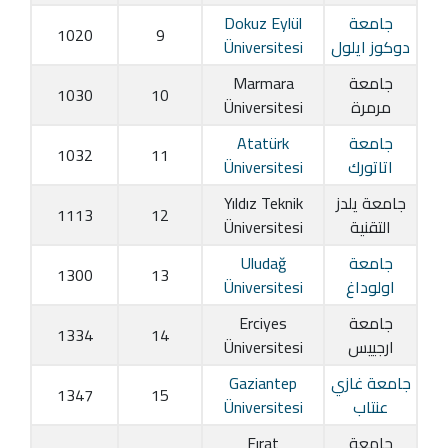
جامعة
Dokuz Eylül
1020
9
دوكوز ايلول
Üniversitesi
جامعة
Marmara
1030
10
مرمرة
Üniversitesi
جامعة
Atatürk
1032
11
اتاتورك
Üniversitesi
جامعة يلدز
Yıldız Teknik
1113
12
التقنية
Üniversitesi
جامعة
Uludağ
1300
13
اولوداغ
Üniversitesi
جامعة
Erciyes
1334
14
ارجييس
Üniversitesi
جامعة غازي
Gaziantep
1347
15
عنتاب
Üniversitesi
جامعة
Fırat