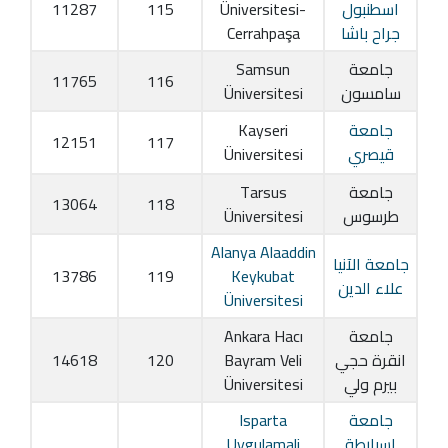
اسطنبول
Üniversitesi-
115
11287
جراح باشا
Cerrahpaşa
جامعة
Samsun
11765
116
سامسون
Üniversitesi
جامعة
Kayseri
12151
117
قيصري
Üniversitesi
جامعة
Tarsus
13064
118
طرسوس
Üniversitesi
Alanya Alaaddin
جامعة الآنيا
13786
119
Keykubat
علاء الدين
Üniversitesi
جامعة
Ankara Hacı
انقرة حجي
Bayram Veli
120
14618
بيرم ولي
Üniversitesi
جامعة
Isparta
اسبارطة
Uygulamali