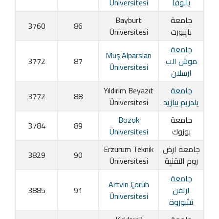
يالوفا
Üniversitesi
جامعة
Bayburt
3760
86
بايبورت
Üniversitesi
جامعة
Muş Alparslan
موش الب
87
3772
Üniversitesi
ارسلان
جامعة
Yıldırım Beyazıt
3772
88
يلدريم بيازيد
Üniversitesi
جامعة
Bozok
3784
89
بوزوك
Üniversitesi
جامعة ارض
Erzurum Teknik
3829
90
روم التقنية
Üniversitesi
جامعة
Artvin Çoruh
ارتفن
91
3885
Üniversitesi
تشوروة