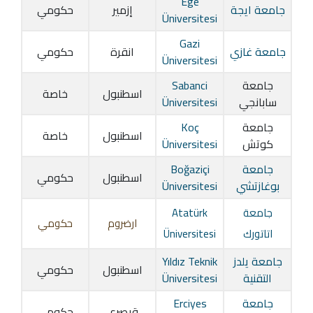
Ege
جامعة ايجة
إزمير
حكومي
Üniversitesi
Gazi
جامعة غازي
انقرة
حكومي
Üniversitesi
جامعة
Sabanci
اسطنبول
خاصة
سابانجي
Üniversitesi
جامعة
Koç
اسطنبول
خاصة
كوتش
Üniversitesi
جامعة
Boğaziçi
اسطنبول
حكومي
بوغازتشي
Üniversitesi
جامعة
Atatürk
ارضروم
حكومي
اتاتورك
Üniversitesi
جامعة يلدز
Yıldız Teknik
اسطنبول
حكومي
التقنية
Üniversitesi
جامعة
Erciyes
قيصري
حكومي