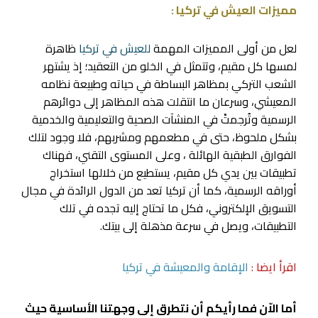
مميزات العيش في تركيا :
لعل من أولى المميزات المهمة
للعيش في تركيا
ظاهرة
لمسها كل مقيم، وتتمثل في الخلو من التعقيد؛ إذ يشتهر
الشعب التركي بمظاهر البساطة في حياته وطبيعة نظامه
المعيشي، وسرعان ما انتقلت هذه المظاهر إلى دوائرهم
الرسمية وتُرجمتْ في المنشآت الصحية والتعليمية والخدمية
بشكل ملحوظ، حتى في مطعمهم ومشربهم، فلا وجود لتلك
الفوارق الطبقية الهائلة ، وعلى المستوى التقني، فهناك
تطبيقات بين يدي كل مقيم، يستطيع من خلالها استخراج
أوراقه الرسمية، كما أن تركيا تعد من الدول الرائدة في مجال
التسويق الإلكتروني، فكل ما تحتاج إليه تجده في تلك
التطبيقات، ويصل في سرعة مذهلة إلى بيتك.
اقرأ ايضا :
الإقامة والمعيشة في تركيا
أما الاّن فما رأيكم أن نتطرق إلى وجهتنا الأساسية حيث