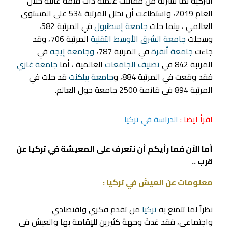
التركية بما نشرته من مقالات علمية ذات قيمة عالية خلال
العام 2019، واستطاعت أن تحتل المرتبة 534 على المستوى
العالمي ، بينما حلت
جامعة إسطنبول
في المرتبة 582،
وسجلت
جامعة الشرق الأوسط التقنية
المرتبة 706، وقد
جاءت
جامعة أنقرة
في المرتبة 787،
وجامعة إيجه
في
المرتبة 842 في
تصنيف الجامعات
العالمية ، أما
جامعة غازي
فقد وقعت في المرتبة 884، و
جامعة بيلكنت
قد حلت في
المرتبة 894 في قائمة 2500 جامعة حول العالم.
اقرأ ايضا :
الدراسة في تركيا
أما الاّن فما رأيكم أن نتعرف على المعيشة في تركيا عن
قرب ..
معلومات عن العيش في تركيا
:
نظراً لما تتمتع به
تركيا
من تقدم فكري واقتصادي
واجتماعي، فقد غدتْ وجهةَ كثيرين للإقامة بها والعيش في