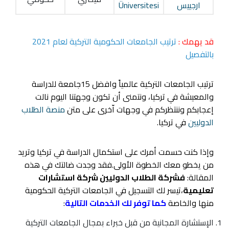
ارجييس
Üniversitesi
قد يهمك :
ترتيب الجامعات الحكومية التركية لعام 2021
بالتفصيل
ترتيب الجامعات التركية عالمياً وافضل 15جامعة للدراسة
والمعيشة في تركيا، ونتمنى أن تكون وجهتنا اليوم نالت
إعجابكم وننتظركم في وجهات اّخرى على متن
منصة الطلاب
الدوليين
في تركيا.
وإذا كنت حسمت أمرك على استكمال الدراسة في تركيا وتريد
من يخطو معك الخطوة الأولى.فقد وجدت ضالتك في هذه
المقالة:
فشركة الطلاب الدوليين شركة استشارات
تعليمية
،تيسر لك التسجيل في الجامعات التركية الحكومية
منها والخاصة
كما توفر لك الخدمات التالية
:
الإستشارة المجانية من قبل خبراء بمجال الجامعات التركية