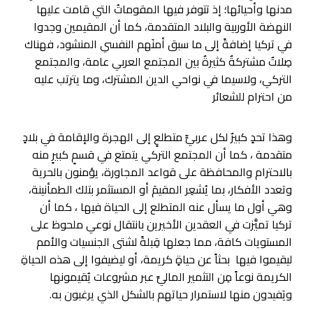
مدنها وأحيائها؛ إذ تتوفر فيها المقوماتُ التي قامت عليها
النهضة الأوربية والبلاد المتقدمة، كما أن المقيمين وجدوا
في تركيا إضافةً إلى ما سبق أمنَهم النفسي المنشود، فهناك
صِلاتٌ مشتركةٌ كثيرةٌ بين المجتمع العربي عامة، والمجتمع
التركي، ولاسيما في نواحي الدين المشترك، وما يترتب عليه
من احترام للشعائر
وهذا تحدٍ كبيرٌ لكل عربيٍّ متطلعٍ إلى الهجرة والإقامة في بلادٍ
متقدمة ، كما أن المجتمع التركي يتمتع في قسمٍ كبيرٍ منه
بالاحترام والمحافظة على قواعد المجاورة، يؤمنون بالحرية
وتعدد الأفكار، بما يُشعِر المقيمَ أو المستثمر بتلك الطمأنينة،
وهي أول ما يسأل عنه المتطلع إلى الحياة فيها ، كما أن
تركيا تميَّزت في العقدين الأخيرين بانتقال نوعي ملحوظ على
المستويات كافة، مما جعلها قِبلةً لشتى الجنسيات والأمم
ليقيموا فيها بحثاً عن حياةٍ كريمة، أو ليضيفوا إلى هذه الحياةِ
الكريمة نوعاً مِن التثمير الماليِّ عبر مشروعات يُقيمونها
ويَفيدون منها لاستمرار حياتهم بالشكل الذي يرغبون به.