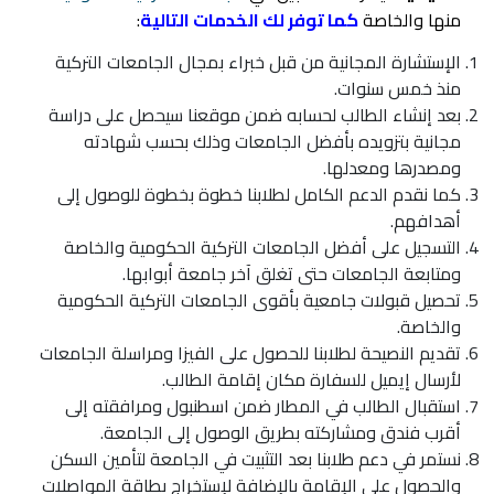
منها والخاصة
كما توفر لك الخدمات التالية
:
الإستشارة المجانية من قبل خبراء بمجال الجامعات التركية
منذ خمس سنوات.
بعد إنشاء الطالب لحسابه ضمن موقعنا سيحصل على دراسة
مجانية بتزويده بأفضل الجامعات وذلك بحسب شهادته
ومصدرها ومعدلها.
كما نقدم الدعم الكامل لطلابنا خطوة بخطوة للوصول إلى
أهدافهم.
التسجيل على
أفضل الجامعات التركية الحكومية
والخاصة
ومتابعة الجامعات حتى تغلق آخر جامعة أبوابها.
تحصيل قبولات جامعية بأقوى الجامعات التركية الحكومية
والخاصة.
تقديم النصيحة لطلابنا للحصول على الفيزا ومراسلة الجامعات
لأرسال إيميل للسفارة مكان إقامة الطالب.
استقبال الطالب في المطار ضمن
اسطنبول
ومرافقته إلى
أقرب فندق ومشاركته بطريق الوصول إلى الجامعة.
نستمر في دعم طلابنا بعد التثبيت في الجامعة لتأمين السكن
والحصول على الإقامة بالإضافة لإستخراج بطاقة المواصلات