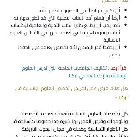
هذا التخصص ؟
أن يكون مواظباً على الحضور وينظم وقته
أيضاً أن يتعلم أحد اللغات الاجنبية التي قد تطور مهاراته
كما يجب أن يطالع كثيراً الكتب الأدبية والعلمية لإكتساب
ثقافة وقوة لغوية التي تعتمد عليها في الأساس
العلوم
الانسانية
أن يحفظ قدر الإمكان لأنه تخصص يعتمد على الحفظ
بامتياز
اقرأ ايضا :
تكاليف الجامعات الخاصة التي تدرس العلوم
الإنسانية والإجتماعية في تركيا
هل هناك فرص عمل لخريجي تخصص العلوم الإنسانية في
تركيا ؟
كل تخصصات العلوم الانسانية شعبة متعددة التخصصات
والتوجهات وفرص العمل بها كبيرة جداً خصوصاً كأساتذة في
كل الأطوار الأساسية وكذلك في مجال البحوث التاريخية
والاّثار والعمل كباحثين وهناك عمل كمترجم صحفي في كل