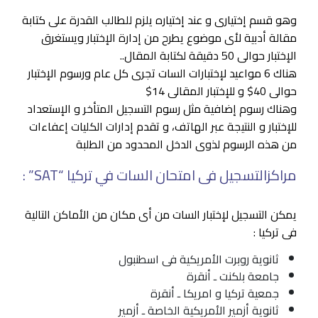
وهو قسم إختيارى و عند إختياره يلزم للطالب القدرة على كتابة
مقالة أدبية لأى موضوع يطرح من إدارة الإختبار ويستغرق
الإختبار حوالى 50 دقيقة لكتابة المقال..
هناك 6 مواعيد لإختبارات السات تجرى كل عام ورسوم الإختبار
حوالى 40$ و للإختبار المقالى 14$
وهناك رسوم إضافية مثل رسوم التسجيل المتأخر و الإستعداد
للإختبار و النتيجة عبر الهاتف، و تقدم إدارات الكليات إعفاءات
من هذه الرسوم لذوى الدخل المحدود من الطلبة
مراكزالتسجيل فى امتحان السات في تركيا “SAT” :
يمكن التسجيل لإختبار السات من أى مكان من الأماكن التالية
فى تركيا :
ثانوية روبرت الأمريكية فى اسطنبول
جامعة بلكنت ـ أنقرة
جمعية تركيا و امريكا ـ أنقرة
ثانوية أزمير الأمريكية الخاصة ـ أزمير