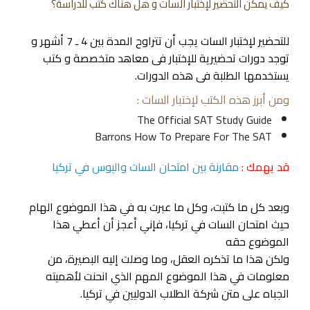
كيف يمكن التحضير لإختبار السات و هل هناك كتب للدراسة؟
للتحضير لإختبار السات يجب أن تتراوح المدة بين 4 ـ 7 أشهر و
توجد دورات تحضيرية للإختبار فى معاهد متخصصة و كتب
يستخدمها الطلبة فى هذه الدورات.
ومن أبرز هذه الكتب لإختبار السات :
The Official SAT Study Guide
Barrons How To Prepare For The SAT
قد يهمك :
مقارنة بين امتحان السات واليوس في تركيا
وبعد كل ما كتبت، وكل ما عبرت به في هذا الموضوع الهام
حيث امتحان السات في تركيا، فإني أعجز أن أعطي هذا
الموضوع حقه
ولكن هذا ما تذكره العقل، وما وصلت إليه البصيرة، من
معلومات في هذا الموضوع المهم الذي انحنت لأهميته
الجباه على متن شركة الطلاب الدوليين في تركيا.