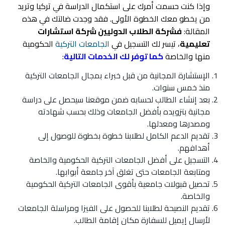
وإذا كنت حسمت أمرك على استكمال الدراسة في تركيا وتريد
من يخطو معك الخطوة الأولى. فقد وجدت ضالتك في هذه
المقالة:
فشركة الطلاب الدوليين شركة استشارات
تعليمية
، تيسر لك التسجيل في
الجامعات التركية
الحكومية
منها والخاصة
كما توفر لك الخدمات التالية
:
الإستشارة المجانية من قبل خبراء بمجال الجامعات التركية
منذ خمس سنوات.
بعد إنشاء الطالب لحسابه ضمن موقعنا سيحصل على دراسة
مجانية بتزويده بأفضل الجامعات وذلك بحسب شهادته
ومصدرها ومعدلها.
تقديم الدعم الكامل لطلابنا خطوة بخطوة للوصول إلى
أهدافهم.
التسجيل على
أفضل الجامعات التركية
الحكومية والخاصة
ومتابعة الجامعات حتى تغلق آخر جامعة أبوابها.
تحصيل قبولات جامعية بأقوى الجامعات التركية الحكومية
والخاصة.
تقديم النصيحة لطلابنا للحصول على الفيزا ومراسلة الجامعات
لأرسال إيميل للسفارة مكان إقامة الطالب.