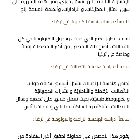
الإختبارات اللازمة عليها بشكل دوري، ومن هذه الأجهزة على
سبيل المثال المحرّكات، و الرادارات، وأنظمة الملاحة..إلخ .
خامساً : دراسة هندسة الكمبيوتر في تركيا :
بسبب التطور الكبير الذي حدث ، ودخول التكنولوجيا في كل
المجالات ، أصبح ذلك التخصص من أكثر التخصصات إقبالاً
وخاصة في تركيا .
سادساً : دراسة هندسة الاتصالات في تركيا :
تختص هندسة الإتصالات بشكل أساسي بكافّة جوانب
الاتّصالات الرّقميّة والتّناظريّة والشّارات الكهربائيّة
والكهرومغناطيسيّة، بحيث تعمل خلالها على تصميم وسائل
الاتصالات السّلكيّة واللاسلكيّة بما يلبي إحتياجات النّاس .
سابعاً : دراسة الهندسة الزراعية والبيولوجية في تركيا :
يقوم هذا التخصص على محاولة تحقيق أكبر استفادة من