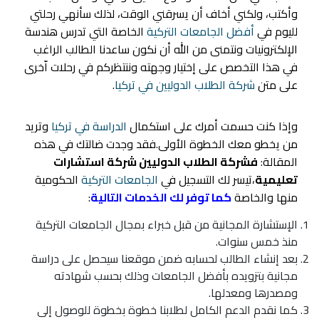
وأكتب، ولكني أخاف أن يسرقني الوقت، لذلك سأنهي رحلتي
لليوم في
أفضل الجامعات التركية
الخاصة التي تدرس هندسة
الإلكترونيات ونتمنى من الله أن نكون ساعدنا الطالب الراغب
في هذا التخصص على إختيار وجهته وننتظركم في رحلات اّخرى
على متن
شركة الطلاب الدوليين في تركيا
.
وإذا كنت حسمت أمرك على استكمال
الدراسة في تركيا
وتريد
من يخطو معك الخطوة الأولى.فقد وجدت ضالتك في هذه
المقالة:
فشركة الطلاب الدوليين شركة استشارات
تعليمية
،تيسر لك التسجيل في
الجامعات التركية
الحكومية
منها والخاصة
كما توفر لك الخدمات التالية
:
الإستشارة المجانية من قبل خبراء بمجال الجامعات التركية
منذ خمس سنوات.
بعد إنشاء الطالب لحسابه ضمن موقعنا سيحصل على دراسة
مجانية بتزويده بأفضل الجامعات وذلك بحسب شهادته
ومصدرها ومعدلها.
كما نقدم الدعم الكامل لطلابنا خطوة بخطوة للوصول إلى